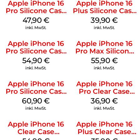
Apple iPhone 16
Apple iPhone 16
Pro Silicone Case
Plus Silicone Case
MagSafe Denim
MagSafe Plum
47,90
€
39,90
€
inkl. MwSt.
inkl. MwSt.
Apple iPhone 16
Apple iPhone 16
Pro Silicone Case
Pro Max Silicone
MagSafe Black
Case MagSafe
54,90
€
55,90
€
Stone Gray
inkl. MwSt.
inkl. MwSt.
Apple iPhone 16
Apple iPhone 16
Pro Silicone Case
Pro Clear Case
MagSafe Stone
MagSafe
60,90
€
36,90
€
Gray
Transparent
inkl. MwSt.
inkl. MwSt.
Apple iPhone 16
Apple iPhone 16
Clear Case
Plus Clear Case
MagSafe
MagSafe