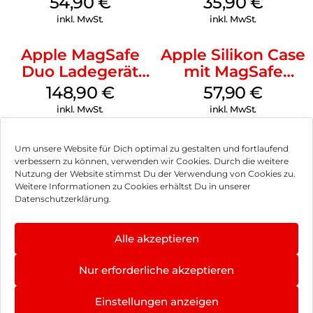
54,90
€
35,90
€
Transparent
Transparent
inkl. MwSt.
inkl. MwSt.
Apple MagSafe
Apple Silikon Case
Duo Ladegerät
mit MagSafe
Weiß
iPhone 14 Pro
148,90
€
57,90
€
(PRODUCT)RED
inkl. MwSt.
inkl. MwSt.
Um unsere Website für Dich optimal zu gestalten und fortlaufend
verbessern zu können, verwenden wir Cookies. Durch die weitere
Nutzung der Website stimmst Du der Verwendung von Cookies zu.
Impressum
Weitere Informationen zu Cookies erhältst Du in unserer
Datenschutzerklärung.
AGB
Datenschutz
Alle akzeptieren
Vertrag widerrufen
Nur erforderliche akzeptieren
Hinweis zur Batterieentsorgung
Einstellungen anzeigen