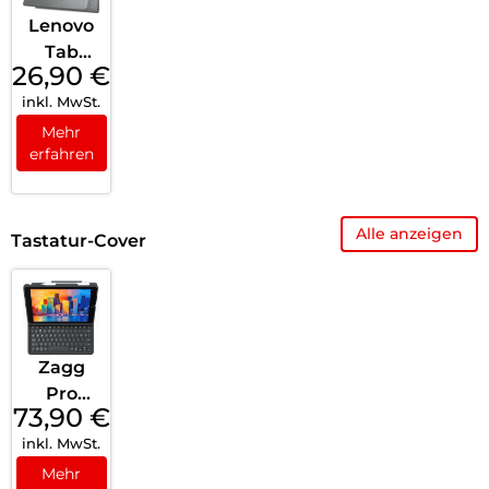
Lenovo
Tab
26,90
€
Plus
inkl. MwSt.
Sleeve
Grey
Mehr
erfahren
Alle anzeigen
Tastatur-Cover
Zagg
Pro
73,90
€
Keys
inkl. MwSt.
Keyboar
d iPad
Mehr