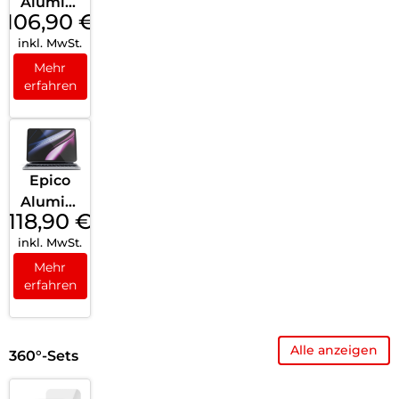
Alumini
106,90
€
um
inkl. MwSt.
Keyboar
d Case
Mehr
erfahren
iPad
10.9″ (10.
Gen.)
Grau
Epico
Alumini
118,90
€
um
inkl. MwSt.
Keyboar
d Case
Mehr
erfahren
iPad
Pro 11″
Grau
Alle anzeigen
360°-Sets