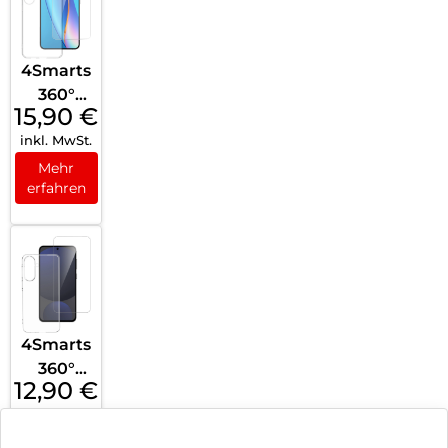
4Smarts
360°
15,90
€
Protecti
inkl. MwSt.
on Set
Galaxy
Mehr
erfahren
S25+
Transpa
rent
4Smarts
360°
12,90
€
Protecti
inkl. MwSt.
on Set
Samsun
Mehr