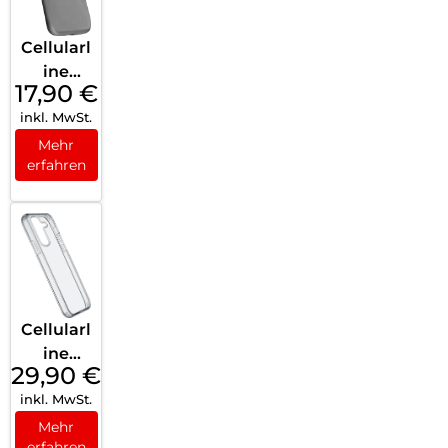
Cellularl
ine
17,90
€
Chroma
inkl. MwSt.
Case
Galaxy
Mehr
erfahren
A16 5G/
A16 4G
Black
Cellularl
ine
29,90
€
Clear
inkl. MwSt.
Strong
Case
Mehr
erfahren