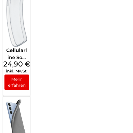
Cellularl
ine Soft
24,90
€
Case
inkl. MwSt.
Galaxy
A16 4G/
Mehr
erfahren
5G Clear