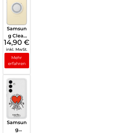
Samsun
g Clear
14,90
€
Gadget
inkl. MwSt.
Case
Galaxy
Mehr
erfahren
S24
Transpa
rent
Samsun
g