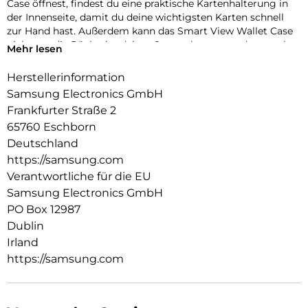
Case öffnest, findest du eine praktische Kartenhalterung in
der Innenseite, damit du deine wichtigsten Karten schnell
zur Hand hast. Außerdem kann das Smart View Wallet Case
nicht nur die Rückseite deines Smartphones, sondern auch
Mehr lesen
das Display vor Kratzern und bei Stürzen schützen.
Herstellerinformation
Samsung Electronics GmbH
Frankfurter Straße 2
65760 Eschborn
Deutschland
https://samsung.com
Verantwortliche für die EU
Samsung Electronics GmbH
PO Box 12987
Dublin
Irland
https://samsung.com