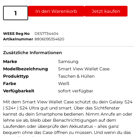
In den Warenkorb
Jetzt kaufen
WEEE Reg No
DE57734404
Artikelnummer
8806095354620
Zusätzliche Informationen
Marke
Samsung
Modellbezeichnung
Smart View Wallet Case
Produkttyp
Taschen & Hüllen
Farbe
Weiß
Verfügbarkeit
sofort verfügbar
Mit dem Smart View Wallet Case schützt du dein Galaxy S24
| S24+ | S24 Ultra gut und smart. Über das Sichtfenster
kannst du dein Smartphone bedienen. Nimm Anrufe an oder
lehne sie ab, bleib über Benachrichtigungen auf dem
Laufenden oder überprüfe den Akkustatus – alles ganz
bequem ohne das Case öffnen zu müssen. Und wenn du das