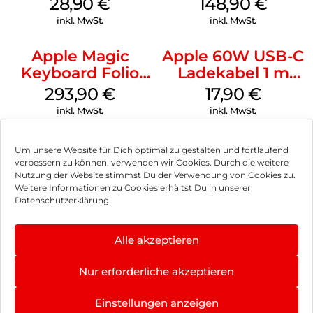
28,90
€
148,90
€
inkl. MwSt.
inkl. MwSt.
Apple Magic
Apple 60W USB-C
Keyboard Folio
Ladekabel 1 m
iPad 10.9″ (10.Gen.)
Weiß
293,90
€
17,90
€
Weiß
inkl. MwSt.
inkl. MwSt.
Um unsere Website für Dich optimal zu gestalten und fortlaufend
verbessern zu können, verwenden wir Cookies. Durch die weitere
Nutzung der Website stimmst Du der Verwendung von Cookies zu.
Impressum
Weitere Informationen zu Cookies erhältst Du in unserer
Datenschutzerklärung.
AGB
Datenschutz
Alle akzeptieren
Vertrag widerrufen
Nur erforderliche akzeptieren
Hinweis zur Batterieentsorgung
Einstellungen anzeigen