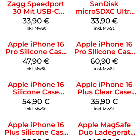
Zagg Speedport
SanDisk
30 Mit USB-C
microSDXC Ultra
Kabel Weiß
128 GB + Adapter
33,90
€
33,90
€
Mobile
inkl. MwSt.
inkl. MwSt.
Apple iPhone 16
Apple iPhone 16
Pro Silicone Case
Pro Silicone Case
MagSafe Denim
MagSafe Stone
47,90
€
60,90
€
Gray
inkl. MwSt.
inkl. MwSt.
Apple iPhone 16
Apple iPhone 16
Silicone Case
Plus Clear Case
MagSafe Black
MagSafe
54,90
€
35,90
€
Transparent
inkl. MwSt.
inkl. MwSt.
Apple iPhone 16
Apple MagSafe
Plus Silicone Case
Duo Ladegerät
MagSafe Black
Weiß