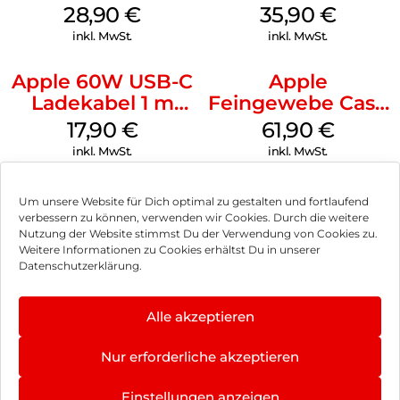
MagSafe Black
MagSafe
28,90
€
35,90
€
Transparent
inkl. MwSt.
inkl. MwSt.
Apple 60W USB-C
Apple
Ladekabel 1 m
Feingewebe Case
Weiß
iPhone 15 Pro
17,90
€
61,90
€
MagSafe Schwarz
inkl. MwSt.
inkl. MwSt.
Um unsere Website für Dich optimal zu gestalten und fortlaufend
verbessern zu können, verwenden wir Cookies. Durch die weitere
Nutzung der Website stimmst Du der Verwendung von Cookies zu.
Impressum
Weitere Informationen zu Cookies erhältst Du in unserer
Datenschutzerklärung.
AGB
Datenschutz
Alle akzeptieren
Vertrag widerrufen
Nur erforderliche akzeptieren
Hinweis zur Batterieentsorgung
Einstellungen anzeigen