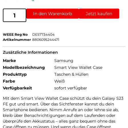
In den Warenkorb
Jetzt kaufen
WEEE Reg No
DE57734404
Artikelnummer
8806095244471
Zusätzliche Informationen
Marke
Samsung
Modellbezeichnung
Smart View Wallet Case
Produkttyp
Taschen & Hüllen
Farbe
Weiß
Verfügbarkeit
sofort verfügbar
Mit dem Smart View Wallet Case schützt du dein Galaxy S23
FE gut und smart. Über das Sichtfenster kannst du dein
Smartphone bedienen. Nimm Anrufe an oder lehne sie ab,
bleib über Benachrichtigungen auf dem Laufenden oder
überprüfe den Akkustatus – alles ganz bequem ohne das
Case öffnen zu müssen. Und wenn du das Case öffnest,