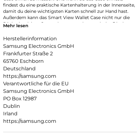
findest du eine praktische Kartenhalterung in der Innenseite,
damit du deine wichtigsten Karten schnell zur Hand hast.
Außerdem kann das Smart View Wallet Case nicht nur die
Rückseite deines Smartphones, sondern auch das Display
Mehr lesen
vor Kratzern und bei Stürzen schützen.
Herstellerinformation
Samsung Electronics GmbH
Frankfurter Straße 2
65760 Eschborn
Deutschland
https://samsung.com
Verantwortliche für die EU
Samsung Electronics GmbH
PO Box 12987
Dublin
Irland
https://samsung.com