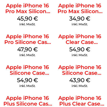
Apple iPhone 16
Apple iPhone 16
Pro Max Silicone
Pro Max Silicone
Case MagSafe
Case MagSafe
45,90
€
34,90
€
Ultramarine
Denim
inkl. MwSt.
inkl. MwSt.
Apple iPhone 16
Apple iPhone 16
Pro Silicone Case
Clear Case
MagSafe Denim
MagSafe
47,90
€
54,90
€
Transparent
inkl. MwSt.
inkl. MwSt.
Apple iPhone 16
Apple iPhone 16
Silicone Case
Silicone Case
MagSafe Black
MagSafe Plum
54,90
€
43,90
€
inkl. MwSt.
inkl. MwSt.
Apple iPhone 16
Apple iPhone 16
Plus Silicone Case
Plus Clear Case