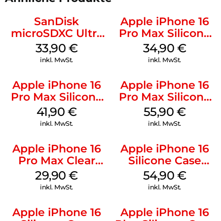
SanDisk
Apple iPhone 16
microSDXC Ultra
Pro Max Silicone
128 GB + Adapter
Case MagSafe
33,90
€
34,90
€
Mobile
Denim
inkl. MwSt.
inkl. MwSt.
Apple iPhone 16
Apple iPhone 16
Pro Max Silicone
Pro Max Silicone
Case MagSafe
Case MagSafe
41,90
€
55,90
€
Ultramarine
Stone Gray
inkl. MwSt.
inkl. MwSt.
Apple iPhone 16
Apple iPhone 16
Pro Max Clear
Silicone Case
Case MagSafe
MagSafe Black
29,90
€
54,90
€
Transparent
inkl. MwSt.
inkl. MwSt.
Apple iPhone 16
Apple iPhone 16