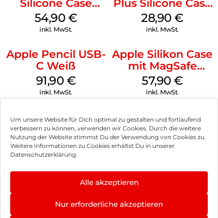
Silicone Case
Plus Silicone Case
MagSafe Lake
MagSafe Black
54,90
€
28,90
€
Green
inkl. MwSt.
inkl. MwSt.
Apple Pencil USB-
Apple Silikon Case
C Weiß
mit MagSafe
iPhone 14 Pro
91,90
€
57,90
€
(PRODUCT)RED
inkl. MwSt.
inkl. MwSt.
Um unsere Website für Dich optimal zu gestalten und fortlaufend
verbessern zu können, verwenden wir Cookies. Durch die weitere
Nutzung der Website stimmst Du der Verwendung von Cookies zu.
Impressum
Weitere Informationen zu Cookies erhältst Du in unserer
Datenschutzerklärung.
AGB
Datenschutz
Alle akzeptieren
Vertrag widerrufen
Nur erforderliche akzeptieren
Hinweis zur Batterieentsorgung