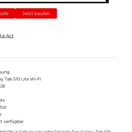
korb
Jetzt kaufen
ta Act
sung
xy Tab S10 Lite Wi-Fi
GB
B
ets
Zoll
r
rt verfügbar
de? Ob in Schule, Uni oder Freizeit: Das Galaxy Tab S10