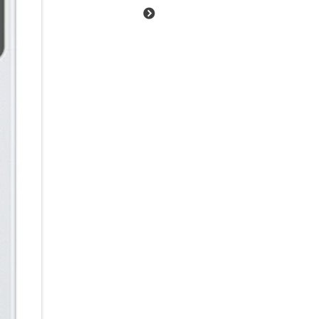
Bereit für mehr:
Mit dem Galaxy Tab S10 Lite ko
großen WUXGA+ Display mit bis
Projekte, Spiele und Filme bril
Helligkeit und Kontrast automa
jeder Situation. Vom Gaming b
Exynos 1380 Prozessor jede M
256 GB internem Speicher (erwe
microSD-Karte) hast du zudem 
Lieblings-Apps. Dein Energiel
mit dir mit. Bis zu 16 Stunde
Und mit der 25WSchnellladefun
Das Beste daran: All das ist 
Gehäuse erhältlich in Gray, Sil
Smarter AI-Assistent:
Mit dem Galaxy Tab S10 Lite e
Display – und das in den unter
auf smarte Unterstützung zugre
optional erhältlichen Book Co
separates Fenster zu starten.
schnell und ohne Umwege lösen