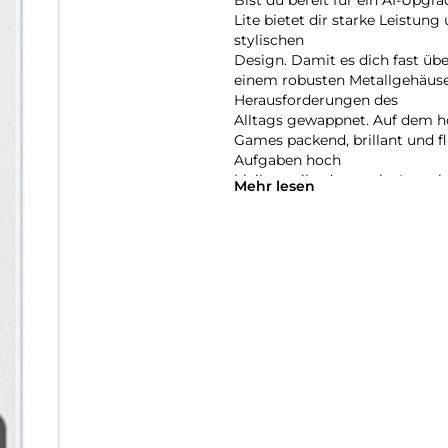
Lite bietet dir starke Leistun
stylischen
Design. Damit es dich fast über
einem robusten Metallgehäuse 
Herausforderungen des
Alltags gewappnet. Auf dem h
Games packend, brillant und f
Aufgaben hoch
bleibt, treibt das starke Innen
Mehr lesen
deinen Lernsessions und tägli
vorne bringen.
Mit der Unterstützung von Goo
Informationen schnell finden u
wechseln zu müssen.
So kannst du Aufgaben zügig e
wichtig ist. Zum Beispiel für 
das Galaxy Tab
S10 Lite in dein persönliches K
handschriftlich fast wie auf 
du willst. Dank vielseitigem 
Galaxy Ecosystem kannst du de
anpassen.