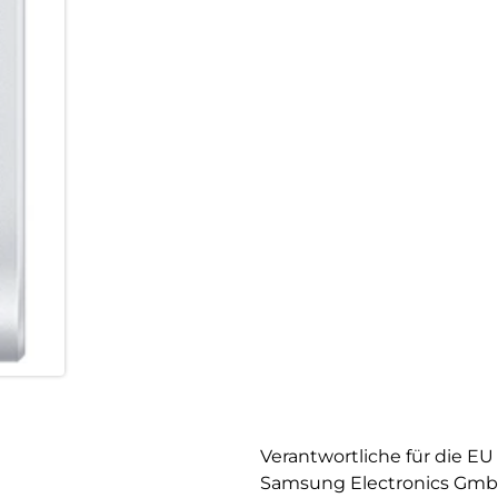
gleichzeitig nutzen. Schau di
Notizen in Samsung Notes. Ob 
Lite als dein Tool für Kreativit
Gerätegrenzen überwinden:
Hol noch mehr aus deinem Gala
Geräten verbindest. Im Samsu
damit du ein umfassendes Nut
Smartphone, Tablet und ander
nahtlos weiterzuführen. Starte
Smartphone und schreibe sie 
übertragen
zu müssen. Wenn du Inhalte te
sich Fotos, Videos und Dateie
Fehlt nur noch der passende T
mit dem Gerät, das du gerade 
Samsung Galaxy Ecosystem bist
Neues.
Verantwortliche für die EU
Samsung Electronics Gm