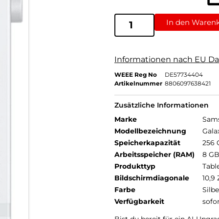
In den Waren
Informationen nach EU Da
WEEE Reg No
DE57734404
Artikelnummer
8806097638421
Zusätzliche Informationen
Marke
Sam
Modellbezeichnung
Gala
Speicherkapazität
256 
Arbeitsspeicher (RAM)
8 G
Produkttyp
Tabl
Bildschirmdiagonale
10,9 
Farbe
Silbe
Verfügbarkeit
sofo
Bist du bereit für ein AI-Upgra