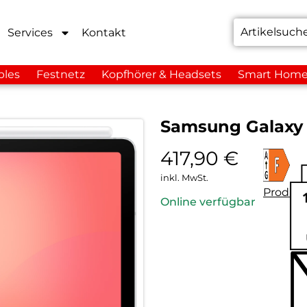
Services
Kontakt
bles
Festnetz
Kopfhörer & Headsets
Smart Hom
Samsung Galaxy T
417,90
€
inkl. MwSt.
Produkt
Online verfügbar