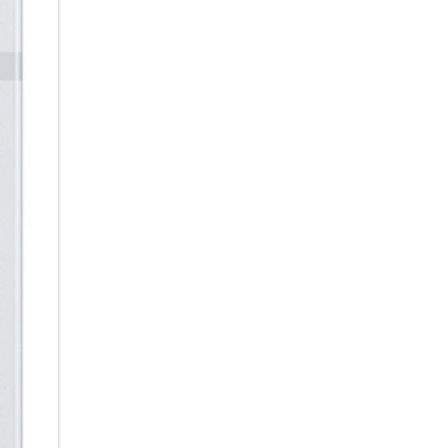
einfach mit deinem
Finger oder dem S Pen auf dem 
passenden Suchergebnisse. AI S
Element auf dem Bildschirm au
etwa das Kopieren von Texten,
du noch intuitiver und schnel
entfernen? Auch das ist ein Ki
unerwünschte Objekte oder Pe
intelligenten Funktionen deine
Handumdrehen.
Kreativität trifft Produktivitä
Ob Skizzen, Notizen oder kom
Galaxy Tab S10 Lite bringst du 
Pen haftet magnetisch am Gehä
Hand nimmst. Dank geringer L
reagiert er fast wie ein echter 
oder Dokumente bearbeiten. M
PDF oder markiere Stellen,
um Zeit zu sparen. Die Handsch
ausgerichtete, gut lesbare T
kannst du einfach niederschr
lösen lassen. In der geteilte