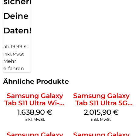
sichern
Deine
Daten!
ab 19,99 €
inkl. MwSt.
Mehr
erfahren
Ähnliche Produkte
Samsung Galaxy
Samsung Galaxy
Tab S11 Ultra Wi-Fi
Tab S11 Ultra 5G
512 GB Gray
512 GB Gray
1.638,90
€
2.015,90
€
inkl. MwSt.
inkl. MwSt.
Samsung Galaxy
Samsung Galaxy