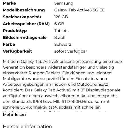
Marke
Samsung
Modellbezeichnung
Galaxy Tab Active5 5G EE
Speicherkapazität
128 GB
Arbeitsspeicher (RAM)
6 GB
Produkttyp
Tablets
Bildschirmdiagonale
8 Zoll
Farbe
Schwarz
Verfügbarkeit
sofort verfügbar
Mit dem Galaxy Tab Active5 präsentiert Samsung eine neue
Generation besonders widerstandsfähiger und vielseitig
einsetzbarer Rugged-Tablets. Die dünnen und leichten
Mobilgeräte wurden speziell für den Einsatz in rauen
Arbeitsumgebungen im Indoor- und Outdooreinsatz
konzipiert. Das Galaxy Tab Active5 mit 8“ Displaydiagonale
verfügt über einen auswechselbaren Akku und entspricht
den Standards IP68 bzw. MIL-STD-810H.Hinzu kommt
schnelle 5G-Konnektivität4, sodass mit schnellen
Verbindungsgeschwindigkeiten gearbeitet werden kann.
Mehr lesen
Eine programmierbare Tastet bietet Schnellzugriff auf häufig
verwendete Funktionen wie z.B. Push-to-Talk. Damit lässt
Herstellerinformation