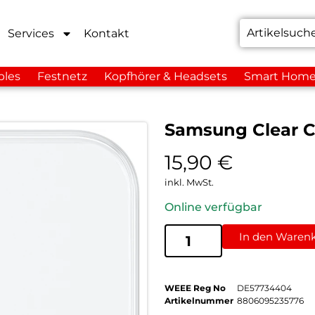
Services
Kontakt
bles
Festnetz
Kopfhörer & Headsets
Smart Hom
Samsung Clear C
15,90
€
inkl. MwSt.
Online verfügbar
In den Waren
WEEE Reg No
DE57734404
Artikelnummer
8806095235776