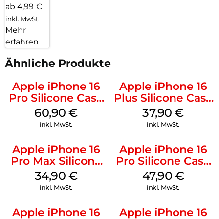
ab 4,99 €
inkl. MwSt.
Mehr
erfahren
Ähnliche Produkte
Apple iPhone 16
Apple iPhone 16
Pro Silicone Case
Plus Silicone Case
MagSafe Stone
MagSafe Lake
60,90
€
37,90
€
Gray
Green
inkl. MwSt.
inkl. MwSt.
Apple iPhone 16
Apple iPhone 16
Pro Max Silicone
Pro Silicone Case
Case MagSafe
MagSafe Denim
34,90
€
47,90
€
Denim
inkl. MwSt.
inkl. MwSt.
Apple iPhone 16
Apple iPhone 16