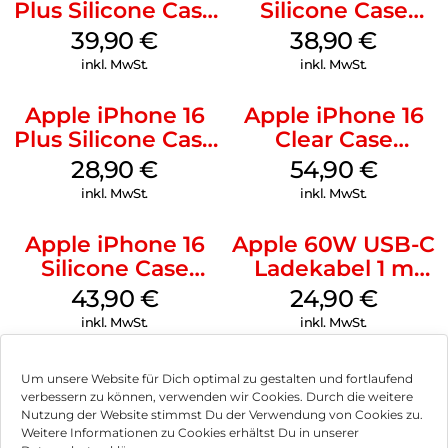
Plus Silicone Case
Silicone Case
MagSafe Plum
MagSafe
39,90
€
38,90
€
Ultramarine
inkl. MwSt.
inkl. MwSt.
Apple iPhone 16
Apple iPhone 16
Plus Silicone Case
Clear Case
MagSafe Black
MagSafe
28,90
€
54,90
€
Transparent
inkl. MwSt.
inkl. MwSt.
Apple iPhone 16
Apple 60W USB-C
Silicone Case
Ladekabel 1 m
MagSafe Plum
Weiß
43,90
€
24,90
€
inkl. MwSt.
inkl. MwSt.
Um unsere Website für Dich optimal zu gestalten und fortlaufend
verbessern zu können, verwenden wir Cookies. Durch die weitere
Nutzung der Website stimmst Du der Verwendung von Cookies zu.
Impressum
Weitere Informationen zu Cookies erhältst Du in unserer