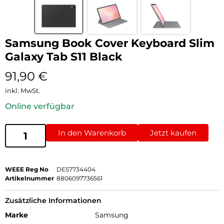
Samsung Book Cover Keyboard Slim
Galaxy Tab S11 Black
91,90
€
inkl. MwSt.
Online verfügbar
In den Warenkorb
Jetzt kaufen
WEEE Reg No
DE57734404
Artikelnummer
8806097736561
Zusätzliche Informationen
Marke
Samsung