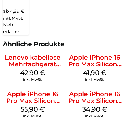
ab 4,99 €
inkl. MwSt.
Mehr
erfahren
Ähnliche Produkte
Lenovo kabellose
Apple iPhone 16
Mehrfachgerät
Pro Max Silicone
Luna Grey
Case MagSafe
42,90
€
41,90
€
Ultramarine
inkl. MwSt.
inkl. MwSt.
Apple iPhone 16
Apple iPhone 16
Pro Max Silicone
Pro Max Silicone
Case MagSafe
Case MagSafe
55,90
€
34,90
€
Stone Gray
Denim
inkl. MwSt.
inkl. MwSt.