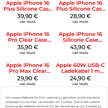
Apple iPhone 16
Apple iPhone 16
Plus Silicone Case
Plus Silicone Case
MagSafe Plum
MagSafe Black
39,90
€
28,90
€
inkl. MwSt.
inkl. MwSt.
Apple iPhone 16
Apple iPhone 16
Pro Clear Case
Silicone Case
MagSafe
MagSafe Plum
35,90
€
43,90
€
Transparent
inkl. MwSt.
inkl. MwSt.
Apple iPhone 16
Apple 60W USB-C
Pro Max Clear
Ladekabel 1 m
Case MagSafe
Weiß
29,90
€
24,90
€
Transparent
inkl. MwSt.
inkl. MwSt.
Um unsere Website für Dich optimal zu gestalten und fortlaufend
verbessern zu können, verwenden wir Cookies. Durch die weitere
Nutzung der Website stimmst Du der Verwendung von Cookies zu.