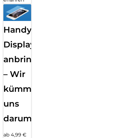
Handy
Displayfolie
anbringen
– Wir
kümmern
uns
darum!
ab 4,99 €