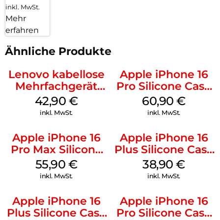
inkl. MwSt.
Mehr
erfahren
Ähnliche Produkte
Lenovo kabellose
Apple iPhone 16
Mehrfachgerät
Pro Silicone Case
Luna Grey
MagSafe Stone
42,90
€
60,90
€
Gray
inkl. MwSt.
inkl. MwSt.
Apple iPhone 16
Apple iPhone 16
Pro Max Silicone
Plus Silicone Case
Case MagSafe
MagSafe Denim
55,90
€
38,90
€
Stone Gray
inkl. MwSt.
inkl. MwSt.
Apple iPhone 16
Apple iPhone 16
Plus Silicone Case
Pro Silicone Case