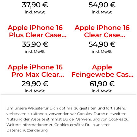
MagSafe Lake
MagSafe Black
37,90
€
54,90
€
Green
inkl. MwSt.
inkl. MwSt.
Apple iPhone 16
Apple iPhone 16
Plus Clear Case
Clear Case
MagSafe
MagSafe
35,90
€
54,90
€
Transparent
Transparent
inkl. MwSt.
inkl. MwSt.
Apple iPhone 16
Apple
Pro Max Clear
Feingewebe Case
Case MagSafe
iPhone 15 Pro
29,90
€
61,90
€
Transparent
MagSafe Schwarz
inkl. MwSt.
inkl. MwSt.
Um unsere Website für Dich optimal zu gestalten und fortlaufend
verbessern zu können, verwenden wir Cookies. Durch die weitere
Nutzung der Website stimmst Du der Verwendung von Cookies zu.
Impressum
Weitere Informationen zu Cookies erhältst Du in unserer
Datenschutzerklärung.
AGB