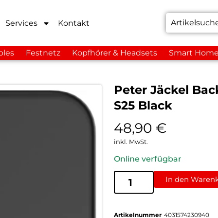
Services
Kontakt
bles
Festnetz
Kopfhörer & Headsets
Smart Hom
Peter Jäckel Ba
S25 Black
48,90
€
inkl. MwSt.
Online verfügbar
In den Waren
Artikelnummer
4031574230940