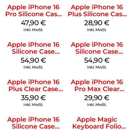
Apple iPhone 16
Apple iPhone 16
Pro Silicone Case
Plus Silicone Case
MagSafe Denim
MagSafe Black
47,90
€
28,90
€
inkl. MwSt.
inkl. MwSt.
Apple iPhone 16
Apple iPhone 16
Silicone Case
Silicone Case
MagSafe Black
MagSafe Lake
54,90
€
54,90
€
Green
inkl. MwSt.
inkl. MwSt.
Apple iPhone 16
Apple iPhone 16
Plus Clear Case
Pro Max Clear
MagSafe
Case MagSafe
35,90
€
29,90
€
Transparent
Transparent
inkl. MwSt.
inkl. MwSt.
Apple iPhone 16
Apple Magic
Silicone Case
Keyboard Folio