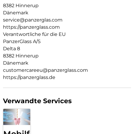
Welt, in der wir leben. Wir legen Wert auf Nachhaltigkeit und
8382 Hinnerup
Selbstdarstellung. Wir kümmern uns um Technik und die
Dänemark
Lebensdauer von Technik. Verwandle dein Handy in ein
service@panzerglas.com
stilvoll geschütztes Accessoire. Zeig der Welt, dass du dich
https://panzerglass.com
um sie sorgst.
Verantwortliche für die EU
PanzerGlass A/S
Delta 8
8382 Hinnerup
Dänemark
customercareeu@panzerglass.com
https://panzerglass.de
Verwandte Services
Mobilfunk