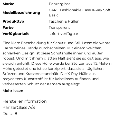
Marke
Panzerglass
CARE Fashionable Case X-Ray Soft
Modellbezeichnung
Basic
Produkttyp
Taschen & Hüllen
Farbe
Transparent
Verfügbarkeit
sofort verfügbar
Eine klare Entscheidung für Schutz und Stil. Lasse die wahre
Farbe deines Handy durchscheinen. Mit einem weichen,
schlanken Design ist diese Schutzhülle innen und außen
robust. Und mit ihrem glatten Halt sieht sie so gut aus, wie
sie sich anfühlt. Diese Hülle wurde bei Stürzen aus 1,2 Metern
Höhe getestet und ist so konzipiert, dass sie alltäglichen
Stürzen und Kratzern standhält. Die X-Ray-Hülle aus
recyceltem Kunststoff ist für kabelloses Aufladen und
verbesserten Schutz der Kamera ausgelegt.
Mehr lesen
DARE TO CARE:
CARE ist eine verspielte und schützende internationale Tech-
Herstellerinformation
und Lifestyle-Marke, die aus den hochwertigsten Materialien
PanzerGlass A/S
hergestellt und von Mode-, Kunst- und Musiktrends
beeinflusst wird. Wir kümmern uns um Menschen und die
Delta 8