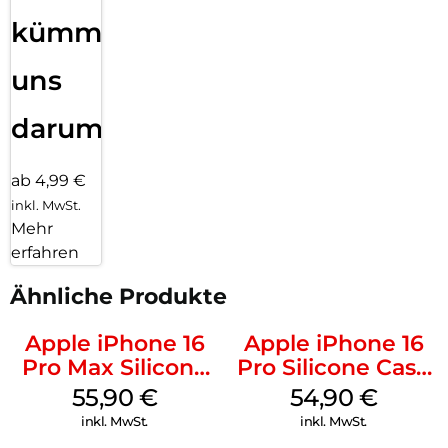
kümmern
uns
darum!
ab 4,99 €
inkl. MwSt.
Mehr
erfahren
Ähnliche Produkte
Apple iPhone 16
Apple iPhone 16
Pro Max Silicone
Pro Silicone Case
Case MagSafe
MagSafe Black
55,90
€
54,90
€
Stone Gray
inkl. MwSt.
inkl. MwSt.