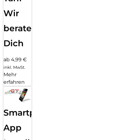
Wartezeiten – mit dem MediaTek Dimensity 7400 Prozessor
und bis zu 12 GB RAM (modellabhängig) (10).
Wir
beraten
Dich
ab 4,99 €
inkl. MwSt.
Mehr
erfahren
Smartphone
App