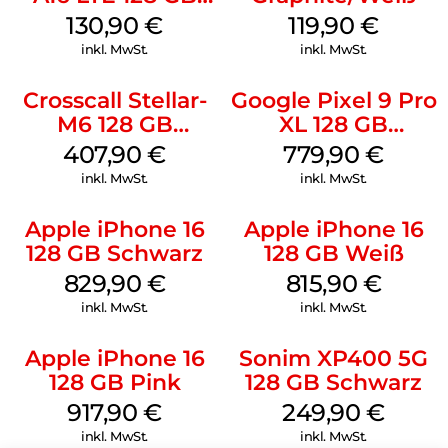
Black
130,90
€
119,90
€
inkl. MwSt.
inkl. MwSt.
Crosscall Stellar-
Google Pixel 9 Pro
M6 128 GB
XL 128 GB
Schwarz
Obsidian
407,90
€
779,90
€
inkl. MwSt.
inkl. MwSt.
Apple iPhone 16
Apple iPhone 16
128 GB Schwarz
128 GB Weiß
829,90
€
815,90
€
inkl. MwSt.
inkl. MwSt.
Apple iPhone 16
Sonim XP400 5G
128 GB Pink
128 GB Schwarz
917,90
€
249,90
€
inkl. MwSt.
inkl. MwSt.