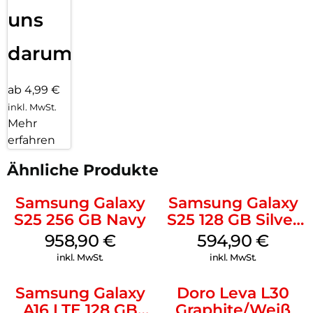
uns
darum!
ab 4,99 €
inkl. MwSt.
Mehr
erfahren
Ähnliche Produkte
Samsung Galaxy
Samsung Galaxy
S25 256 GB Navy
S25 128 GB Silver
Shadow
958,90
€
594,90
€
inkl. MwSt.
inkl. MwSt.
Samsung Galaxy
Doro Leva L30
A16 LTE 128 GB
Graphite/Weiß