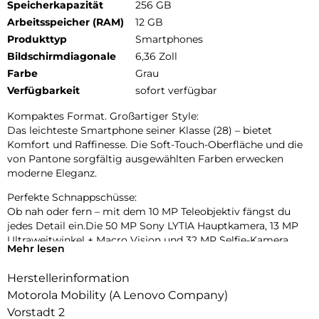
Speicherkapazität
256 GB
Arbeitsspeicher (RAM)
12 GB
Produkttyp
Smartphones
Bildschirmdiagonale
6,36 Zoll
Farbe
Grau
Verfügbarkeit
sofort verfügbar
Kompaktes Format. Großartiger Style:
Das leichteste Smartphone seiner Klasse (28) – bietet
Komfort und Raffinesse. Die Soft-Touch-Oberfläche und die
von Pantone sorgfältig ausgewählten Farben erwecken
moderne Eleganz.
Perfekte Schnappschüsse:
Ob nah oder fern – mit dem 10 MP Teleobjektiv fängst du
jedes Detail ein.Die 50 MP Sony LYTIA Hauptkamera, 13 MP
Ultraweitwinkel + Macro Vision und 32 MP Selfie-Kamera
Mehr lesen
sorgen für beeindruckende Ergebnisse in jeder Situation.
Herstellerinformation
Das persönlichste Erlebnis:
mit moto ai (24). Mit moto ai (24) kannst du dir deinen Alltag
Motorola Mobility (A Lenovo Company)
vereinfachen, indem du verpasste Benachrichtigungen
Vorstadt 2