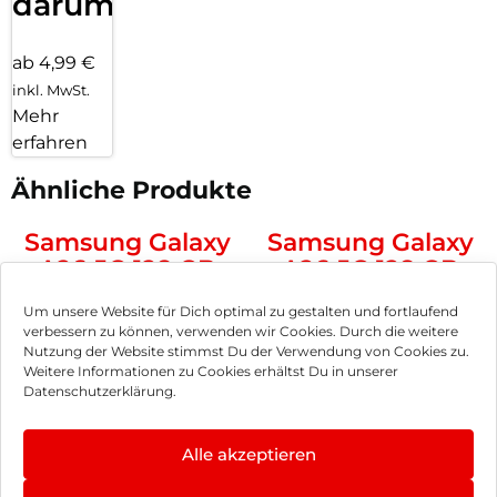
darum!
ab 4,99 €
inkl. MwSt.
Mehr
erfahren
Ähnliche Produkte
Samsung Galaxy
Samsung Galaxy
A26 5G 128 GB
A26 5G 128 GB
Mint
White
242,90
€
290,90
€
Um unsere Website für Dich optimal zu gestalten und fortlaufend
inkl. MwSt.
inkl. MwSt.
verbessern zu können, verwenden wir Cookies. Durch die weitere
Nutzung der Website stimmst Du der Verwendung von Cookies zu.
Weitere Informationen zu Cookies erhältst Du in unserer
Samsung Galaxy
Samsung Galaxy
Datenschutzerklärung.
S25 256 GB Navy
S25 256 GB Silver
Shadow
958,90
€
692,90
€
Alle akzeptieren
inkl. MwSt.
inkl. MwSt.