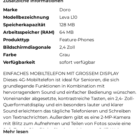
Zusätzliche Informationen
Marke
Doro
Modellbezeichnung
Leva L10
Speicherkapazität
128 MB
Arbeitsspeicher (RAM)
64 MB
Produkttyp
Feature-Phones
Bildschirmdiagonale
2,4 Zoll
Farbe
Grau
Verfügbarkeit
sofort verfügbar
EINFACHES MOBILTELEFON MIT GROSSEM DISPLAY
Dieses 4G-Mobiltelefon ist ideal für Senioren, die sich
grundlegende Funktionen in Kombination mit
hervorragendem Sound und einfacher Bedienung wünschen.
Voneinander abgesetzte, kontrastreiche Tasten, ein 2,4- Zoll-
Querformatdisplay und ein besonders lauter und klarer
Sound erleichtern das tägliche Telefonieren und Schreiben
von Textnachrichten. Außerdem gibt es eine 2-MP-Kamera
mit Blitz zum Aufnehmen und Teilen von Fotos sowie eine
Soft-Touch-Oberfläche für einen sichereren Griff. Weitere
Mehr lesen
Funktionen sind verbesserte Audioqualität mit HD-Sprache,