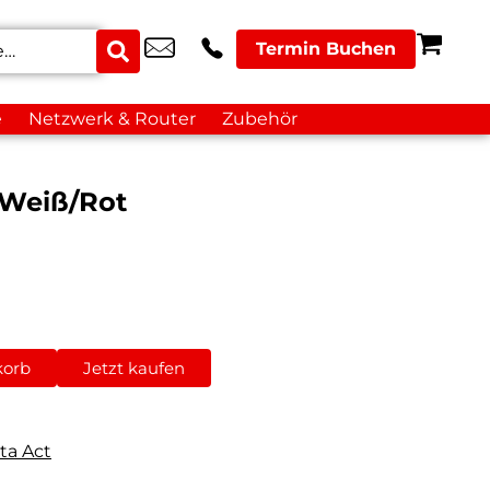
Termin Buchen
e
Netzwerk & Router
Zubehör
 Weiß/Rot
korb
Jetzt kaufen
ta Act