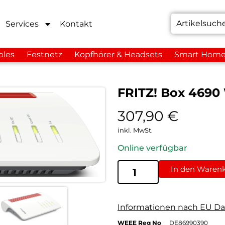
Services
Kontakt
bles
Festnetz
Kopfhörer & Headsets
Smart Hom
FRITZ! Box 4690
307,90
€
inkl. MwSt.
Online verfügbar
In den Waren
Informationen nach EU Da
WEEE Reg No
DE86990390