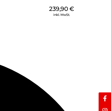
239,90
€
inkl. MwSt.