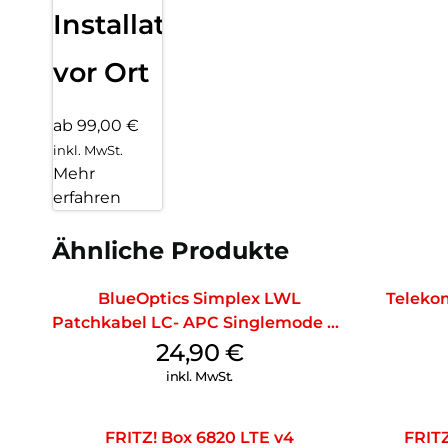
Installation
vor Ort
ab 99,00 €
inkl. MwSt.
Mehr
erfahren
Ähnliche Produkte
BlueOptics Simplex LWL
Teleko
Patchkabel LC- APC Singlemode 20
m Yellow
24,90
€
inkl. MwSt.
FRITZ! Box 6820 LTE v4
FRITZ