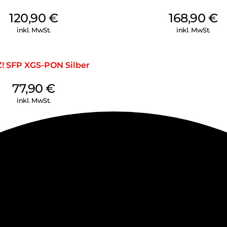
120,90
€
168,90
€
inkl. MwSt.
inkl. MwSt.
Z! SFP XGS-PON Silber
77,90
€
inkl. MwSt.