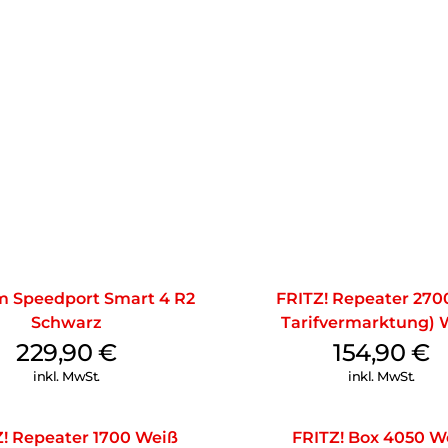
m Speedport Smart 4 R2
FRITZ! Repeater 2700
Schwarz
Tarifvermarktung) 
229,90
€
154,90
€
inkl. MwSt.
inkl. MwSt.
! Repeater 1700 Weiß
FRITZ! Box 4050 W