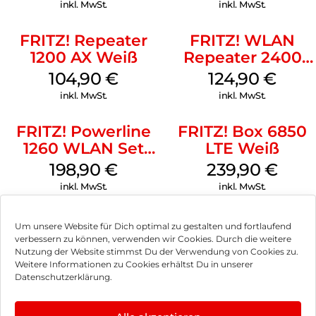
inkl. MwSt.
inkl. MwSt.
FRITZ! Repeater
FRITZ! WLAN
1200 AX Weiß
Repeater 2400
Weiß
104,90
€
124,90
€
inkl. MwSt.
inkl. MwSt.
FRITZ! Powerline
FRITZ! Box 6850
1260 WLAN Set
LTE Weiß
Weiß
198,90
€
239,90
€
inkl. MwSt.
inkl. MwSt.
Um unsere Website für Dich optimal zu gestalten und fortlaufend
verbessern zu können, verwenden wir Cookies. Durch die weitere
Nutzung der Website stimmst Du der Verwendung von Cookies zu.
Impressum
Weitere Informationen zu Cookies erhältst Du in unserer
Datenschutzerklärung.
AGB
Datenschutz