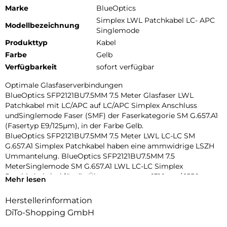
Marke
BlueOptics
Simplex LWL Patchkabel LC- APC
Modellbezeichnung
Singlemode
Produkttyp
Kabel
Farbe
Gelb
Verfügbarkeit
sofort verfügbar
Optimale Glasfaserverbindungen
BlueOptics SFP2121BU7.5MM 7.5 Meter Glasfaser LWL
Patchkabel mit LC/APC auf LC/APC Simplex Anschluss
undSinglemode Faser (SMF) der Faserkategorie SM G.657.A1
(Fasertyp E9/125µm), in der Farbe Gelb.
BlueOptics SFP2121BU7.5MM 7.5 Meter LWL LC-LC SM
G.657.A1 Simplex Patchkabel haben eine ammwidrige LSZH
Ummantelung. BlueOptics SFP2121BU7.5MM 7.5
MeterSinglemode SM G.657.A1 LWL LC-LC Simplex
Patchkabel sind für die Übertragung von 1310nm / 1550nm
Mehr lesen
Signalen ausgelegt und eignen sichbeispielsweise für die
Verbindung von Patchpanel Ports untereinander oder dem
Herstellerinformation
damit verbundenen Anschluss von optischenTransceivern.
DiTo-Shopping GmbH
Beste Dämpfungswerte