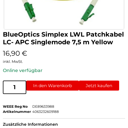
BlueOptics Simplex LWL Patchkabel
LC- APC Singlemode 7,5 m Yellow
16,90
€
inkl. MwSt.
Online verfügbar
In den Warenkorb
Jetzt kaufen
WEEE Reg No
DE89633988
Artikelnummer
4063232609188
Zusätzliche Informationen