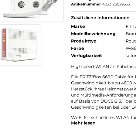
Artikelnummer
4023125029653
Zusätzliche Informationen
Marke
FRIT
Modellbezeichnung
Box 
Produkttyp
Rout
Farbe
Wei
Verfügbarkeit
sofo
Highspeed-WLAN an Kabelansc
Die FRITZ!Box 6690 Cable für
Geschwindigkeit bis zu 4800 M
Herzstück Ihres Heimnetzwerks
und Multimedia-Anforderungen.
auf Basis von DOCSIS 3.1, der
Geschwindigkeiten bei über L
Wi-Fi 6 – schnelleres WLAN für
Mehr lesen
Wi-Fi 6 ist der neueste und s
höhere Geschwindigkeiten al