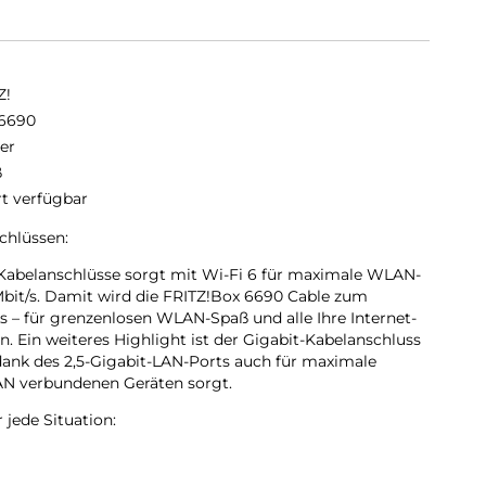
Z!
6690
er
ß
rt verfügbar
hlüssen:
 Kabelanschlüsse sorgt mit Wi-Fi 6 für maximale WLAN-
bit/s. Damit wird die FRITZ!Box 6690 Cable zum
 – für grenzenlosen WLAN-Spaß und alle Ihre Internet-
 Ein weiteres Highlight ist der Gigabit-Kabelanschluss
 dank des 2,5-Gigabit-LAN-Ports auch für maximale
AN verbundenen Geräten sorgt.
 jede Situation:
chnellste WLAN-Standard und erreicht bis zu 40 Prozent
s frühere WLAN-Generationen. Mit dem Highspeed-WLAN