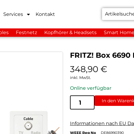
Services
Kontakt
bles
Festnetz
Kopfhörer & Headsets
Smart Hom
FRITZ! Box 6690
348,90
€
inkl. MwSt.
Online verfügbar
In den Waren
Informationen nach EU Da
WEEE Reg No
DE86990390