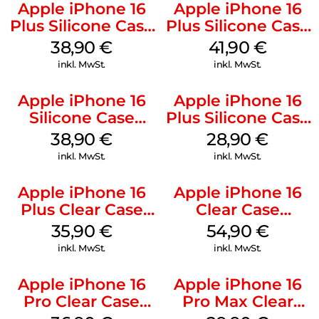
Apple iPhone 16
Apple iPhone 16
Plus Silicone Case
Plus Silicone Case
MagSafe Denim
MagSafe Stone
38,90
€
41,90
€
Gray
inkl. MwSt.
inkl. MwSt.
Apple iPhone 16
Apple iPhone 16
Silicone Case
Plus Silicone Case
MagSafe
MagSafe Black
38,90
€
28,90
€
Ultramarine
inkl. MwSt.
inkl. MwSt.
Apple iPhone 16
Apple iPhone 16
Plus Clear Case
Clear Case
MagSafe
MagSafe
35,90
€
54,90
€
Transparent
Transparent
inkl. MwSt.
inkl. MwSt.
Apple iPhone 16
Apple iPhone 16
Pro Clear Case
Pro Max Clear
MagSafe
Case MagSafe