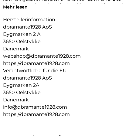
ultraflache Design mit Stoßschutz bis zu 4m/13ft garantiert
Mehr lesen
maximalen Schutz ohne zusätzlichen Ballast.
Herstellerinformation
dbramante1928 ApS
Bygmarken 2 A
3650 Oelstykke
Dänemark
webshop@dbramante1928.com
https://dbramante1928.com
Verantwortliche für die EU
dbramante1928 ApS
Bygmarken 2A
3650 Oelstykke
Dänemark
info@dbramante1928.com
https://dbramante1928.com