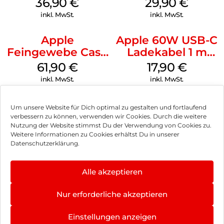
36,90
€
29,90
€
Transparent
Transparent
inkl. MwSt.
inkl. MwSt.
Apple
Apple 60W USB-C
Feingewebe Case
Ladekabel 1 m
iPhone 15 Pro
Weiß
61,90
€
17,90
€
MagSafe Schwarz
inkl. MwSt.
inkl. MwSt.
Um unsere Website für Dich optimal zu gestalten und fortlaufend
verbessern zu können, verwenden wir Cookies. Durch die weitere
Nutzung der Website stimmst Du der Verwendung von Cookies zu.
Impressum
Weitere Informationen zu Cookies erhältst Du in unserer
Datenschutzerklärung.
AGB
Datenschutz
Alle akzeptieren
Vertrag widerrufen
Nur erforderliche akzeptieren
Hinweis zur Batterieentsorgung
Einstellungen anzeigen