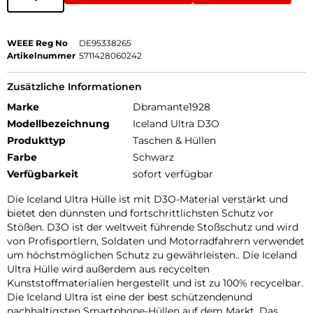
WEEE Reg No
DE95338265
Artikelnummer
5711428060242
Zusätzliche Informationen
Marke
Dbramante1928
Modellbezeichnung
Iceland Ultra D3O
Produkttyp
Taschen & Hüllen
Farbe
Schwarz
Verfügbarkeit
sofort verfügbar
Die Iceland Ultra Hülle ist mit D3O-Material verstärkt und
bietet den dünnsten und fortschrittlichsten Schutz vor
Stößen. D3O ist der weltweit führende Stoßschutz und wird
von Profisportlern, Soldaten und Motorradfahrern verwendet
um höchstmöglichen Schutz zu gewährleisten.. Die Iceland
Ultra Hülle wird außerdem aus recycelten
Kunststoffmaterialien hergestellt und ist zu 100% recycelbar.
Die Iceland Ultra ist eine der best schützendenund
nachhaltigsten Smartphone-Hüllen auf dem Markt. Das