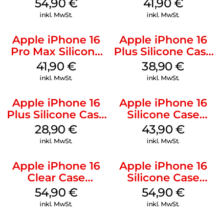
MagSafe Black
MagSafe Stone
54,90
€
41,90
€
Gray
inkl. MwSt.
inkl. MwSt.
Apple iPhone 16
Apple iPhone 16
Pro Max Silicone
Plus Silicone Case
Case MagSafe
MagSafe Denim
41,90
€
38,90
€
Ultramarine
inkl. MwSt.
inkl. MwSt.
Apple iPhone 16
Apple iPhone 16
Plus Silicone Case
Silicone Case
MagSafe Black
MagSafe Plum
28,90
€
43,90
€
inkl. MwSt.
inkl. MwSt.
Apple iPhone 16
Apple iPhone 16
Clear Case
Silicone Case
MagSafe
MagSafe Black
54,90
€
54,90
€
Transparent
inkl. MwSt.
inkl. MwSt.