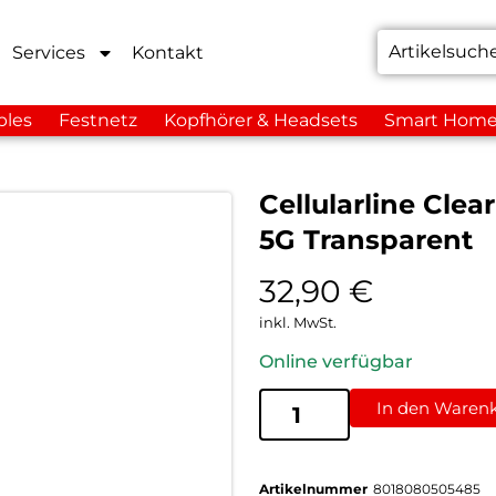
Services
Kontakt
bles
Festnetz
Kopfhörer & Headsets
Smart Hom
Cellularline Cle
5G Transparent
32,90
€
inkl. MwSt.
Online verfügbar
In den Waren
Artikelnummer
8018080505485