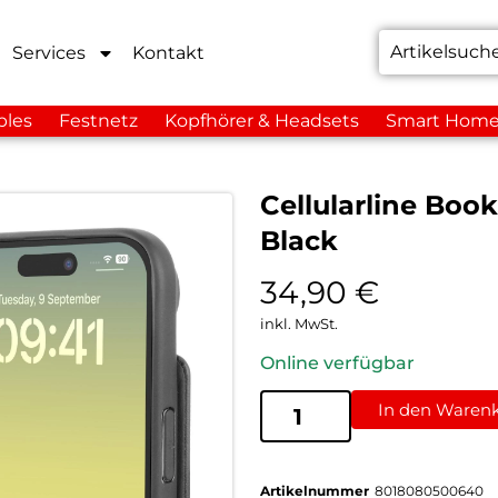
Services
Kontakt
bles
Festnetz
Kopfhörer & Headsets
Smart Hom
Cellularline Boo
Black
34,90
€
inkl. MwSt.
Online verfügbar
In den Waren
Artikelnummer
8018080500640