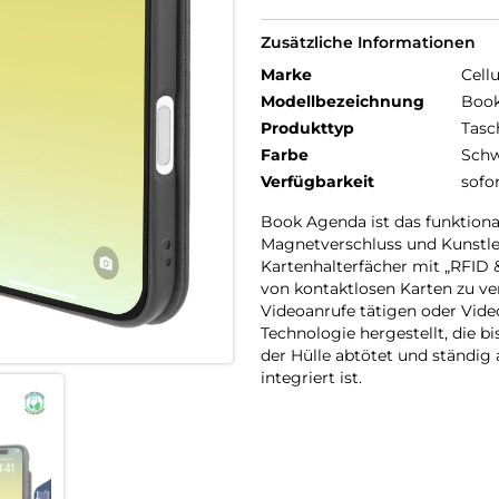
Zusätzliche Informationen
Marke
Cellu
Modellbezeichnung
Book
Produkttyp
Tasc
Farbe
Schw
Verfügbarkeit
sofo
Book Agenda ist das funktiona
Magnetverschluss und Kunstled
Kartenhalterfächer mit „RFID
von kontaktlosen Karten zu v
Videoanrufe tätigen oder Video
Technologie hergestellt, die 
der Hülle abtötet und ständig 
integriert ist.