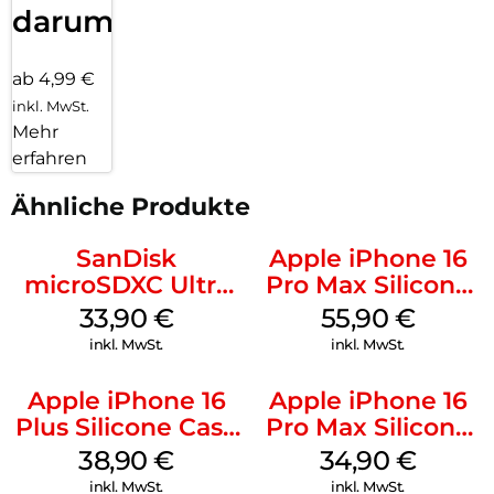
darum!
ab 4,99 €
inkl. MwSt.
Mehr
erfahren
Ähnliche Produkte
SanDisk
Apple iPhone 16
microSDXC Ultra
Pro Max Silicone
128 GB + Adapter
Case MagSafe
33,90
€
55,90
€
Mobile
Stone Gray
inkl. MwSt.
inkl. MwSt.
Apple iPhone 16
Apple iPhone 16
Plus Silicone Case
Pro Max Silicone
MagSafe Denim
Case MagSafe
38,90
€
34,90
€
Denim
inkl. MwSt.
inkl. MwSt.