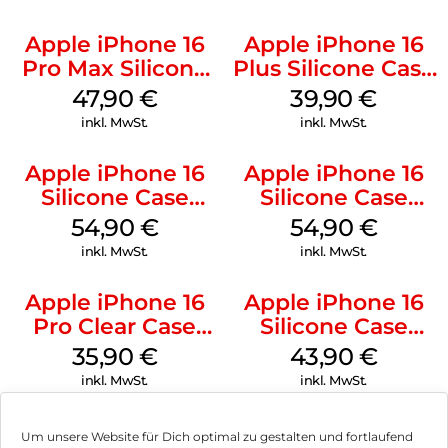
Apple iPhone 16
Apple iPhone 16
Pro Max Silicone
Plus Silicone Case
Case MagSafe
MagSafe Plum
47,90
€
39,90
€
Black
inkl. MwSt.
inkl. MwSt.
Apple iPhone 16
Apple iPhone 16
Silicone Case
Silicone Case
MagSafe Lake
MagSafe Black
54,90
€
54,90
€
Green
inkl. MwSt.
inkl. MwSt.
Apple iPhone 16
Apple iPhone 16
Pro Clear Case
Silicone Case
MagSafe
MagSafe Plum
35,90
€
43,90
€
Transparent
inkl. MwSt.
inkl. MwSt.
Um unsere Website für Dich optimal zu gestalten und fortlaufend