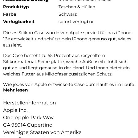
Produkttyp
Taschen & Hüllen
Farbe
Schwarz
Verfügbarkeit
sofort verfügbar
Dieses Silikon Case wurde von Apple speziell für das iPhone
16e entwickelt und schützt dein iPhone genauso gut, wie es
aussieht.
Das Case besteht zu 55 Prozent aus recyceltem
Silikonmaterial. Seine glatte, weiche Außenseite fühlt sich
gut an und liegt genauso in der Hand. Und innen bietet ein
weiches Futter aus Mikrofaser zusätzlichen Schutz.
Wie jedes von Apple entwickelte Case durchläuft es im Laufe
Mehr lesen
des Design und Fertigungsprozesses Tausende von
Teststunden. Deshalb sieht es nicht nur großartig aus,
Herstellerinformation
sondern ist auch dafür gemacht, dein iPhone vor Kratzern
und bei Stürzen zu schützen.
Apple Inc.
One Apple Park Way
CA 95014 Cupertino
Vereinigte Staaten von Amerika