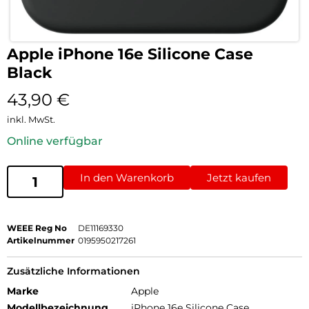
Apple iPhone 16e Silicone Case
Black
43,90
€
inkl. MwSt.
Online verfügbar
In den Warenkorb
Jetzt kaufen
WEEE Reg No
DE11169330
Artikelnummer
0195950217261
Zusätzliche Informationen
Marke
Apple
Modellbezeichnung
iPhone 16e Silicone Case