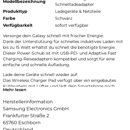
Modellbezeichnung
Schnellladeadapter
Produkttyp
Ladegeräte & Netzteile
Farbe
Schwarz
Verfügbarkeit
sofort verfügbar
Versorge dein Galaxy schnell mit frischer Energie:
Dank der Unterstützung für schnelles induktives Laden mit
bis zu 15 Watt erhältst du schnell die benötigte Energie.
Dieser Power-Schub ist mit USB-PD- und Adaptive Fast
Charging-Reiseadaptern kompatibel und sorgt für eine
einfache und schnelle Aufladung.
Lade deine Geräte schnell wieder auf:
Das Wireless Charger Pad verfügt über ein eingebautes
Kühlsystem mit Lüfter und lädt dein Smartphone noch
Mehr lesen
schneller und mit weniger Stromverbrauch auf.
Herstellerinformation
Lade dein Galaxy sicher auf:
Das Wireless Charger Pad mit einer Ladeleistung von bis zu
Samsung Electronics GmbH
15 Watt ist eine gute Wahl, um dein kompatibles Galaxy vor
Frankfurter Straße 2
hohen Temperaturen und Feuchtigkeit sowie vor
65760 Eschborn
Überhitzung beim Laden zu schützen. Es erkennt außerdem
Deutschland