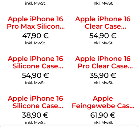
Ultramarine
Green
inkl. MwSt.
inkl. MwSt.
Apple iPhone 16
Apple iPhone 16
Pro Max Silicone
Clear Case
Case MagSafe
MagSafe
47,90
€
54,90
€
Black
Transparent
inkl. MwSt.
inkl. MwSt.
Apple iPhone 16
Apple iPhone 16
Silicone Case
Pro Clear Case
MagSafe Black
MagSafe
54,90
€
35,90
€
Transparent
inkl. MwSt.
inkl. MwSt.
Apple iPhone 16
Apple
Silicone Case
Feingewebe Case
MagSafe
iPhone 15 Pro
38,90
€
61,90
€
Ultramarine
MagSafe Schwarz
inkl. MwSt.
inkl. MwSt.