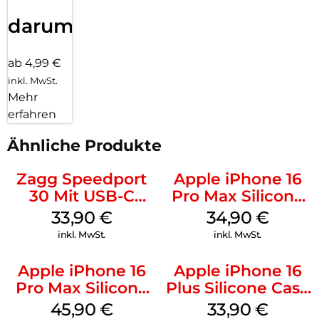
darum!
ab 4,99 €
inkl. MwSt.
Mehr
erfahren
Ähnliche Produkte
Zagg Speedport
Apple iPhone 16
30 Mit USB-C
Pro Max Silicone
Kabel Weiß
Case MagSafe
33,90
€
34,90
€
Denim
inkl. MwSt.
inkl. MwSt.
Apple iPhone 16
Apple iPhone 16
Pro Max Silicone
Plus Silicone Case
Case MagSafe
MagSafe Lake
45,90
€
33,90
€