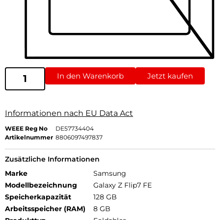
In den Warenkorb
Jetzt kaufen
Informationen nach EU Data Act
WEEE Reg No
DE57734404
Artikelnummer
8806097497837
Zusätzliche Informationen
Marke
Samsung
Modellbezeichnung
Galaxy Z Flip7 FE
Speicherkapazität
128 GB
Arbeitsspeicher (RAM)
8 GB