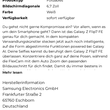
Produkttyp
Foldables
Bildschirmdiagonale
6,7 Zoll
Farbe
Weiß
Verfügbarkeit
sofort verfügbar
Du gehst nicht gerne Kompromisse ein? Vor allem, wenn es
um dein Smartphone geht? Dann ist das Galaxy Z Flip7 FE
genau für dich gemacht. In dem kompakten
Verwandlungskünstler stecken jetzt auch noch intelligente,
auf die Form abgestimmte Funktionen powered bei Galaxy
AI. Deine Selfies kannst du beruhigt dem Galaxy Z Flip7 FE
überlassen. Konzentriere dich ganz auf deine Posen, während
die FlexCam mit dem Auto Zoom den passenden
Bildausschnitt für dich findet. Damit du immer bestens in
Szene gesetzt bist. Lust auf einen Wochenendtrip nach
Mehr lesen
Barcelona oder Paris? Mit dem Dolmetscher kannst du
Sprachbarrieren überwinden und mühelos mit Menschen auf
Herstellerinformation
der ganzen Welt in Kontakt kommen. Einfach aufklappen,
Samsung Electronics GmbH
anwinkeln und die Übersetzung auf dem Hauptdisplay
Frankfurter Straße 2
verfolgen, während dein Gegenüber bequem auf dem
65760 Eschborn
Frontdisplay mitlesen kann. Ob auf dem Open-Air-Festival,
im Freizeitpark oder beim Chillen am See: Das robuste,
Deutschland