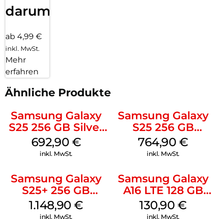
darum!
ab 4,99 €
inkl. MwSt.
Mehr
erfahren
Ähnliche Produkte
Samsung Galaxy
Samsung Galaxy
S25 256 GB Silver
S25 256 GB
Shadow
Icyblue
692,90
€
764,90
€
inkl. MwSt.
inkl. MwSt.
Samsung Galaxy
Samsung Galaxy
S25+ 256 GB
A16 LTE 128 GB
Icyblue
Black
1.148,90
€
130,90
€
inkl. MwSt.
inkl. MwSt.