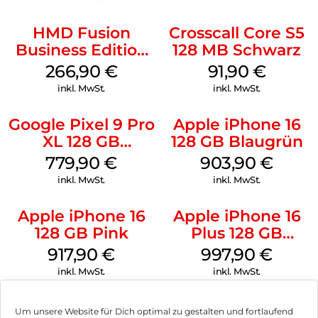
HMD Fusion
Crosscall Core S5
Business Edition
128 MB Schwarz
256 GB Grey
266,90
€
91,90
€
inkl. MwSt.
inkl. MwSt.
Google Pixel 9 Pro
Apple iPhone 16
XL 128 GB
128 GB Blaugrün
Obsidian
779,90
€
903,90
€
inkl. MwSt.
inkl. MwSt.
Apple iPhone 16
Apple iPhone 16
128 GB Pink
Plus 128 GB
Schwarz
917,90
€
997,90
€
inkl. MwSt.
inkl. MwSt.
Um unsere Website für Dich optimal zu gestalten und fortlaufend