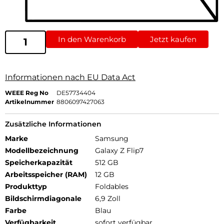
In den Warenkorb
Jetzt kaufen
Informationen nach EU Data Act
WEEE Reg No
DE57734404
Artikelnummer
8806097427063
Zusätzliche Informationen
Marke
Samsung
Modellbezeichnung
Galaxy Z Flip7
Speicherkapazität
512 GB
Arbeitsspeicher (RAM)
12 GB
Produkttyp
Foldables
Bildschirmdiagonale
6,9 Zoll
Farbe
Blau
Verfügbarkeit
sofort verfügbar