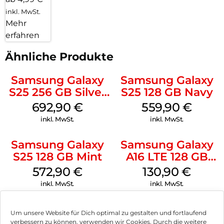
inkl. MwSt.
Mehr
erfahren
Ähnliche Produkte
Samsung Galaxy
Samsung Galaxy
S25 256 GB Silver
S25 128 GB Navy
Shadow
692,90
€
559,90
€
inkl. MwSt.
inkl. MwSt.
Samsung Galaxy
Samsung Galaxy
S25 128 GB Mint
A16 LTE 128 GB
Black
572,90
€
130,90
€
inkl. MwSt.
inkl. MwSt.
Crosscall Core S5
Crosscall Stellar-
Um unsere Website für Dich optimal zu gestalten und fortlaufend
128 MB Schwarz
M6 128 GB
verbessern zu können, verwenden wir Cookies. Durch die weitere