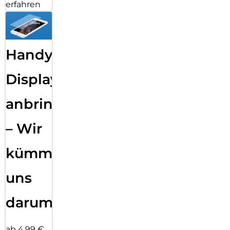
erfahren
Handy
Displayfolie
anbringen
– Wir
kümmern
uns
darum!
ab 4,99 €