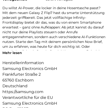
Du willst AI-Power, die locker in deine Hosentasche passt?
Mit dem neuen Galaxy Z Flip7 hast du smarte Unterstützung
jederzeit griffbereit. Das jetzt vollflächige Infinity-
Frontdisplay bietet dir das, was du von einem Smartphone
erwartest – ganz ohne Aufklappen: Ab jetzt kannst du darauf
nicht nur deine Playlists steuern oder Anrufe
entgegennehmen, sondern auch verschiedene AI-Funktionen
nutzen. Starte den Tag mit deinem persönlichen Now Brief,
um zu erfahren, was heute für dich wichtig ist. Oder
unterhalte dich mit Google Gemini Live, um zum Beispiel
Mehr lesen
deinen nächsten Urlaub zu planen oder Rezepttipps zu
erhalten.
Herstellerinformation
Samsung Electronics GmbH
Auch deine kreative Seite braucht mehr Raum? Stell das
Galaxy Z Flip7 im FlexModus auf und nutze das große
Frankfurter Straße 2
Frontdisplay, um neue Posen für deine Selfies zu entdecken –
65760 Eschborn
und das ganz ohne Stativ. Das klassische Smartphone-
Deutschland
Feeling wirst du dabei nicht vermissen müssen. Klappe dein
https://samsung.com
Galaxy Z Flip7 einfach auf und mache dort weiter, wo du
Verantwortliche für die EU
aufgehört hast – und das mit voller Energie.
Samsung Electronics GmbH
Der intelligente 4.300-mAh-Akku sorgt dafür, dass du auch