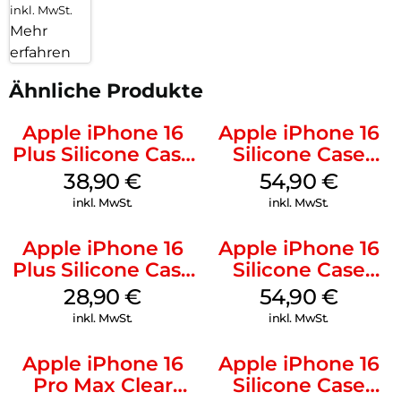
inkl. MwSt.
Mehr
erfahren
Ähnliche Produkte
Apple iPhone 16
Apple iPhone 16
Plus Silicone Case
Silicone Case
MagSafe Denim
MagSafe Black
38,90
€
54,90
€
inkl. MwSt.
inkl. MwSt.
Apple iPhone 16
Apple iPhone 16
Plus Silicone Case
Silicone Case
MagSafe Black
MagSafe Lake
28,90
€
54,90
€
Green
inkl. MwSt.
inkl. MwSt.
Apple iPhone 16
Apple iPhone 16
Pro Max Clear
Silicone Case