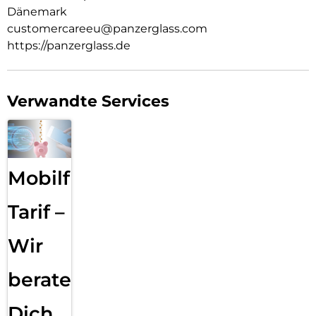
Dänemark
customercareeu@panzerglass.com
https://panzerglass.de
Verwandte Services
Mobilfunk
Tarif –
Wir
beraten
Dich