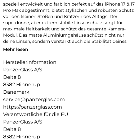
speziell entwickelt und farblich perfekt auf das iPhone 17 & 17
Pro Max abgestimmt, bietet stylischen und robusten Schutz
vor den kleinen Stößen und Kratzern des Alltags. Der
superdünne, aber extrem stabile Linsenschutz sorgt für
maximale Haltbarkeit und schützt das gesamte Kamera-
Modul. Das matte Aluminiumgehäuse schützt nicht nur
deine Linsen, sondern verstärkt auch die Stabilität deines
gesamten iPhones – und das in einem Finish, das nie
Mehr lesen
verblasst! Erhältlich in drei wunderschönen,
geräteabgestimmten Farben: Silver, Deep Blue und Cosmic
Herstellerinformation
Orange. Und klar – die Installation ist kinderleicht und sitzt
PanzerGlass A/S
perfekt. Der farblich abgestimmte Fender von PanzerGlass
Delta 8
schützt dein iPhone mit einzigartigem Kameraschutz – echt
8382 Hinnerup
stark, echt du.
Dänemark
Der Global Recycled Standard (GRS) = Die GRS ist eine
service@panzerglas.com
internationale Produktnorm, die Anforderungen an recycelte
https://panzerglass.com
Materialien definiert, z.B. in Bezug auf Rückverfolgbarkeit,
chemische Inhaltsstoffe und Umweltauswirkungen.
Verantwortliche für die EU
PanzerGlass A/S
Delta 8
8382 Hinnerup