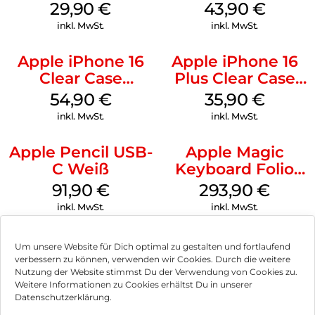
Case MagSafe
MagSafe Plum
29,90
€
43,90
€
Transparent
inkl. MwSt.
inkl. MwSt.
Apple iPhone 16
Apple iPhone 16
Clear Case
Plus Clear Case
MagSafe
MagSafe
54,90
€
35,90
€
Transparent
Transparent
inkl. MwSt.
inkl. MwSt.
Apple Pencil USB-
Apple Magic
C Weiß
Keyboard Folio
iPad 10.9″ (10.Gen.)
91,90
€
293,90
€
Weiß
inkl. MwSt.
inkl. MwSt.
Um unsere Website für Dich optimal zu gestalten und fortlaufend
verbessern zu können, verwenden wir Cookies. Durch die weitere
Nutzung der Website stimmst Du der Verwendung von Cookies zu.
Impressum
Weitere Informationen zu Cookies erhältst Du in unserer
Datenschutzerklärung.
AGB