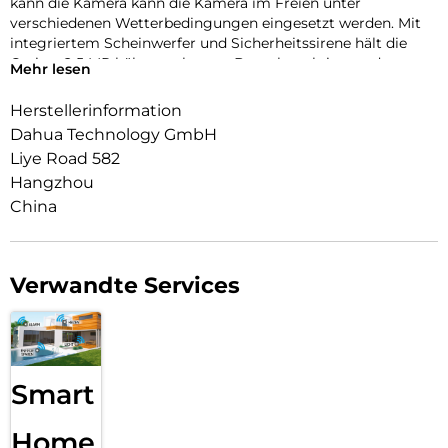
kann die Kamera kann die Kamera im Freien unter
verschiedenen Wetterbedingungen eingesetzt werden. Mit
integriertem Scheinwerfer und Sicherheitssirene hält die
Cruiser 2 5 MP hält ungebetene Besucher aktiv von dem
Mehr lesen
fern, was Ihnen wichtig ist.
Herstellerinformation
Dahua Technology GmbH
Liye Road 582
Hangzhou
China
Verwandte Services
Smart
Home