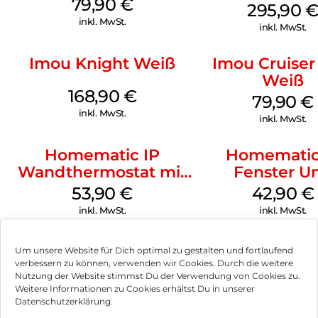
79,90
€
Weiß
295,90
inkl. MwSt.
inkl. MwSt.
Imou Knight Weiß
Imou Cruiser
Weiß
168,90
€
79,90
€
inkl. MwSt.
inkl. MwSt.
Homematic IP
Homematic
Wandthermostat mit
Fenster U
Luftfeuchtigkeitssensor
Türkontakt Op
53,90
€
42,90
€
Weiß
Weiß
inkl. MwSt.
inkl. MwSt.
Um unsere Website für Dich optimal zu gestalten und fortlaufend
verbessern zu können, verwenden wir Cookies. Durch die weitere
Nutzung der Website stimmst Du der Verwendung von Cookies zu.
Impressum
Weitere Informationen zu Cookies erhältst Du in unserer
Datenschutzerklärung.
AGB