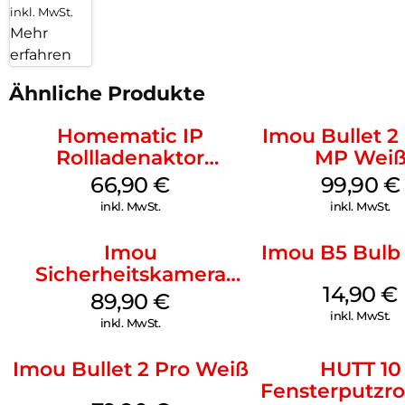
inkl. MwSt.
Mehr
erfahren
Ähnliche Produkte
Homematic IP
Imou Bullet 2
Rollladenaktor
MP Wei
Unterputz Weiß
66,90
€
99,90
€
inkl. MwSt.
inkl. MwSt.
Imou
Imou B5 Bulb
Sicherheitskamera
14,90
€
Draußen IPC-F42EAP
89,90
€
Geschoss Weiß
inkl. MwSt.
inkl. MwSt.
Imou Bullet 2 Pro Weiß
HUTT 10
Fensterputzro