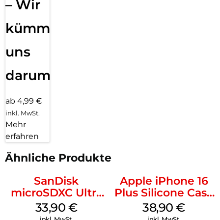
– Wir
kümmern
uns
darum!
ab 4,99 €
inkl. MwSt.
Mehr
erfahren
Ähnliche Produkte
SanDisk
Apple iPhone 16
microSDXC Ultra
Plus Silicone Case
128 GB + Adapter
MagSafe Denim
33,90
€
38,90
€
Mobile
inkl. MwSt.
inkl. MwSt.