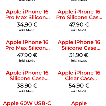
Apple iPhone 16
Apple iPhone 16
Pro Max Silicone
Pro Silicone Case
Case MagSafe
MagSafe Denim
34,90
€
47,90
€
Denim
inkl. MwSt.
inkl. MwSt.
Apple iPhone 16
Apple iPhone 16
Pro Max Silicone
Silicone Case
Case MagSafe
MagSafe Fuchsia
47,90
€
31,90
€
Black
inkl. MwSt.
inkl. MwSt.
Apple iPhone 16
Apple iPhone 16
Silicone Case
Clear Case
MagSafe
MagSafe
38,90
€
54,90
€
Ultramarine
Transparent
inkl. MwSt.
inkl. MwSt.
Apple 60W USB-C
Apple