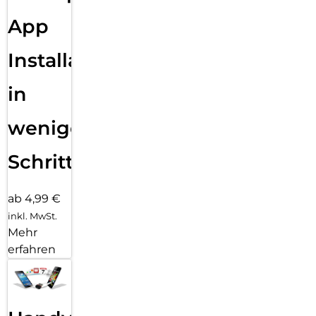
Mikrofone und erst recht keine Blasen unter dem Schutzglas.
App
Kurze zusammenfassende Beschreibung:
Displex Panzerglas (10H, 2D) für Samsung S26 Ultra, kratzer-
Installation
resistent, Samsung, Galaxy S26 Ultra, schmutzabweisend,
schlagfest, kratzresistent, transparent, 1 Stück(e)
in
Lange zusammenfassende Beschreibung:
Displex Panzerglas (10H, 2D) für Samsung S26 Ultra, kratzer-
wenigen
resistent. Markenkompatibilität: Samsung, Kompatibilität:
Galaxy S26 Ultra, Schutzfunktion: schmutzabweisend,
Schritten
schlagfest, kratzresistent. Material: Gehärtetes Glas,
Produktfarbe: Transparent. Menge pro Packung: 1 Stück(e).
ab 4,99 €
inkl. MwSt.
Mehr
erfahren