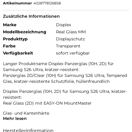
Artikelnummer
4028778126858
Zusätzliche Informationen
Marke
Displex
Modellbezeichnung
Real Glass MM
Produkttyp
Displayschutz
Farbe
Transparent
Verfügbarkeit
sofort verfügbar
Langer Produktname Displex Panzerglas (10H, 2D) für
Samsung S26 Ultra, kratzer-resistent:
Panzerglas 2D/Clear (10H) für Samsung S26 Ultra, Tempered
Glas, kratzer-resistente Schutzfolie, hüllenfreundlich
Displex Panzerglas (10H, 2D) für Samsung S26 Ultra, kratzer-
resistent:
Real Glass (2D) mit EASY-ON MountMaster
Glas- und Kantenhärte
Mehr lesen
Das Displex Panzerglas hat einen Härtegrad von 10H und ist
damit nicht nur kratz-, bruch- und stoßfester als
Herstellerinformation
vergleichbare Markenprodukte, sondern übertrifft sogar