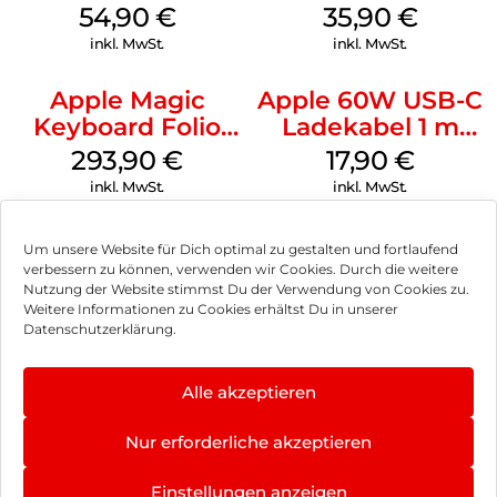
MagSafe Lake
MagSafe
54,90
€
35,90
€
Green
Transparent
inkl. MwSt.
inkl. MwSt.
Apple Magic
Apple 60W USB-C
Keyboard Folio
Ladekabel 1 m
iPad 10.9″ (10.Gen.)
Weiß
293,90
€
17,90
€
Weiß
inkl. MwSt.
inkl. MwSt.
Um unsere Website für Dich optimal zu gestalten und fortlaufend
verbessern zu können, verwenden wir Cookies. Durch die weitere
Nutzung der Website stimmst Du der Verwendung von Cookies zu.
Impressum
Weitere Informationen zu Cookies erhältst Du in unserer
Datenschutzerklärung.
AGB
Datenschutz
Alle akzeptieren
Vertrag widerrufen
Nur erforderliche akzeptieren
Hinweis zur Batterieentsorgung
Einstellungen anzeigen