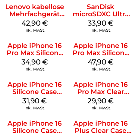
Lenovo kabellose
SanDisk
Mehrfachgerät
microSDXC Ultra
Luna Grey
128 GB + Adapter
42,90
€
33,90
€
Mobile
inkl. MwSt.
inkl. MwSt.
Apple iPhone 16
Apple iPhone 16
Pro Max Silicone
Pro Max Silicone
Case MagSafe
Case MagSafe
34,90
€
47,90
€
Denim
Black
inkl. MwSt.
inkl. MwSt.
Apple iPhone 16
Apple iPhone 16
Silicone Case
Pro Max Clear
MagSafe Fuchsia
Case MagSafe
31,90
€
29,90
€
Transparent
inkl. MwSt.
inkl. MwSt.
Apple iPhone 16
Apple iPhone 16
Silicone Case
Plus Clear Case