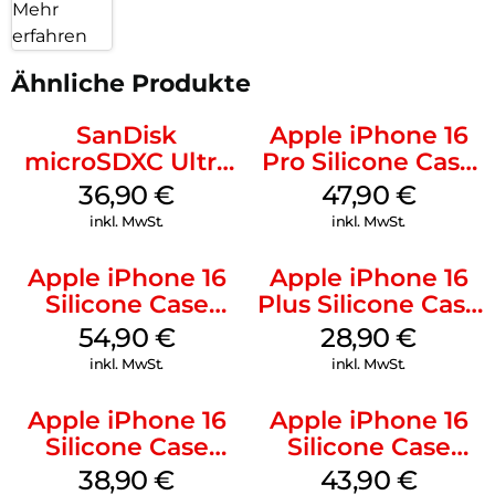
Mehr
erfahren
Ähnliche Produkte
SanDisk
Apple iPhone 16
microSDXC Ultra
Pro Silicone Case
128 GB + Adapter
MagSafe Denim
36,90
€
47,90
€
Mobile
inkl. MwSt.
inkl. MwSt.
Apple iPhone 16
Apple iPhone 16
Silicone Case
Plus Silicone Case
MagSafe Lake
MagSafe Black
54,90
€
28,90
€
Green
inkl. MwSt.
inkl. MwSt.
Apple iPhone 16
Apple iPhone 16
Silicone Case
Silicone Case
MagSafe
MagSafe Plum
38,90
€
43,90
€