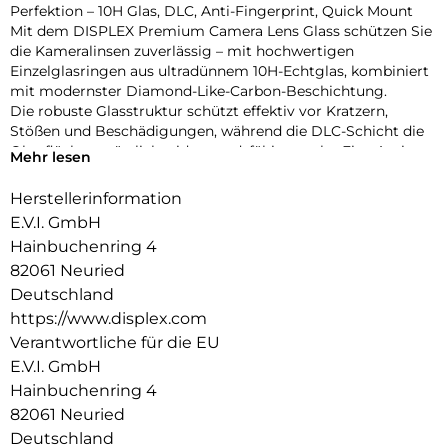
Perfektion – 10H Glas, DLC, Anti-Fingerprint, Quick Mount
Mit dem DISPLEX Premium Camera Lens Glass schützen Sie
die Kameralinsen zuverlässig – mit hochwertigen
Einzelglasringen aus ultradünnem 10H-Echtglas, kombiniert
mit modernster Diamond-Like-Carbon-Beschichtung.
Die robuste Glasstruktur schützt effektiv vor Kratzern,
Stößen und Beschädigungen, während die DLC-Schicht die
Oberfläche zusätzlich widerstandsfähig macht. Eine Anti-
Mehr lesen
Fingerprint-Veredelung reduziert störende Abdrücke und
Schmutz und sorgt für eine dauerhaft klare Optik.
Herstellerinformation
Das randlose Design mit 95% Lichtdurchlässigkeit garantiert
E.V.I. GmbH
brillante, unverfälschte Aufnahmen. Gleichzeitig fügt sich
Hainbuchenring 4
der transparente Acrylglasring elegant in jedes Gerätedesign
82061 Neuried
ein – unabhängig von der Gehäusefarbe.
Dank der Quick Mount Technologie lässt sich der Schutzring
Deutschland
werkzeuglos und präzise aufsetzen – in Sekunden montiert,
https://www.displex.com
rückstandsfrei entfernbar. Die Passform ist exakt auf das die
Verantwortliche für die EU
Kaneralinsen abgestimmt und case-friendly mit gängigen
E.V.I. GmbH
Hüllen.
Hainbuchenring 4
Vorteile auf einen Blick:
10H gehärtetes Echtglas – ultradünn & bruchsicher
82061 Neuried
Premium DLC-Beschichtung für extra Kratzschutz
Deutschland