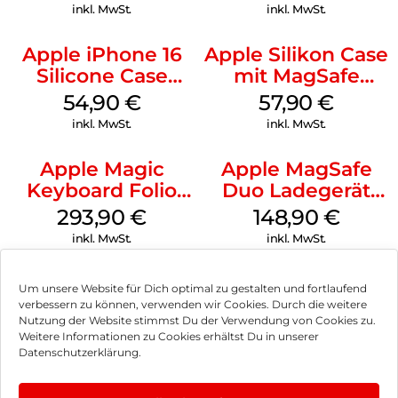
Ultramarine
inkl. MwSt.
inkl. MwSt.
Apple iPhone 16
Apple Silikon Case
Silicone Case
mit MagSafe
MagSafe Black
iPhone 14 Pro
54,90
€
57,90
€
(PRODUCT)RED
inkl. MwSt.
inkl. MwSt.
Apple Magic
Apple MagSafe
Keyboard Folio
Duo Ladegerät
iPad 10.9″ (10.Gen.)
Weiß
293,90
€
148,90
€
Weiß
inkl. MwSt.
inkl. MwSt.
Um unsere Website für Dich optimal zu gestalten und fortlaufend
verbessern zu können, verwenden wir Cookies. Durch die weitere
Nutzung der Website stimmst Du der Verwendung von Cookies zu.
Impressum
Weitere Informationen zu Cookies erhältst Du in unserer
Datenschutzerklärung.
AGB