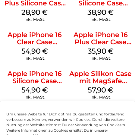
Plus Silicone Case
Silicone Case
MagSafe Black
MagSafe
28,90
€
38,90
€
Ultramarine
inkl. MwSt.
inkl. MwSt.
Apple iPhone 16
Apple iPhone 16
Clear Case
Plus Clear Case
MagSafe
MagSafe
54,90
€
35,90
€
Transparent
Transparent
inkl. MwSt.
inkl. MwSt.
Apple iPhone 16
Apple Silikon Case
Silicone Case
mit MagSafe
MagSafe Lake
iPhone 14 Pro
54,90
€
57,90
€
Green
(PRODUCT)RED
inkl. MwSt.
inkl. MwSt.
Um unsere Website für Dich optimal zu gestalten und fortlaufend
verbessern zu können, verwenden wir Cookies. Durch die weitere
Nutzung der Website stimmst Du der Verwendung von Cookies zu.
Impressum
Weitere Informationen zu Cookies erhältst Du in unserer