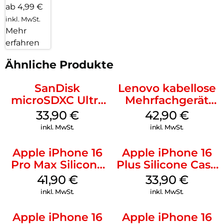
ab 4,99 €
inkl. MwSt.
Mehr
erfahren
Ähnliche Produkte
SanDisk
Lenovo kabellose
microSDXC Ultra
Mehrfachgerät
128 GB + Adapter
Luna Grey
33,90
€
42,90
€
Mobile
inkl. MwSt.
inkl. MwSt.
Apple iPhone 16
Apple iPhone 16
Pro Max Silicone
Plus Silicone Case
Case MagSafe
MagSafe Lake
41,90
€
33,90
€
Ultramarine
Green
inkl. MwSt.
inkl. MwSt.
Apple iPhone 16
Apple iPhone 16