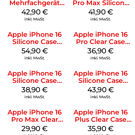
Mehrfachgerät
Pro Max Silicone
Luna Grey
Case MagSafe
42,90
€
41,90
€
Ultramarine
inkl. MwSt.
inkl. MwSt.
Apple iPhone 16
Apple iPhone 16
Silicone Case
Pro Clear Case
MagSafe Black
MagSafe
54,90
€
36,90
€
Transparent
inkl. MwSt.
inkl. MwSt.
Apple iPhone 16
Apple iPhone 16
Silicone Case
Silicone Case
MagSafe
MagSafe Plum
38,90
€
43,90
€
Ultramarine
inkl. MwSt.
inkl. MwSt.
Apple iPhone 16
Apple iPhone 16
Pro Max Clear
Plus Clear Case
Case MagSafe
MagSafe
29,90
€
35,90
€
Transparent
Transparent