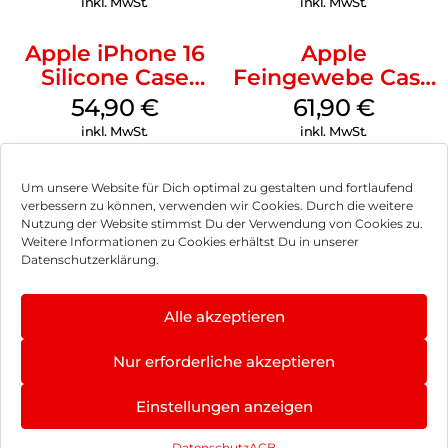
inkl. MwSt.
inkl. MwSt.
Apple iPhone 16
Apple
Silicone Case
Feingewebe Case
MagSafe Lake
iPhone 15 Pro
54,90
€
61,90
€
Green
MagSafe Schwarz
inkl. MwSt.
inkl. MwSt.
Um unsere Website für Dich optimal zu gestalten und fortlaufend
verbessern zu können, verwenden wir Cookies. Durch die weitere
Nutzung der Website stimmst Du der Verwendung von Cookies zu.
Impressum
Weitere Informationen zu Cookies erhältst Du in unserer
Datenschutzerklärung.
AGB
Datenschutz
Alle akzeptieren
Vertrag widerrufen
Nur erforderliche akzeptieren
Hinweis zur Batterieentsorgung
Einstellungen anzeigen
Newsletter
Datenschutz
AGB