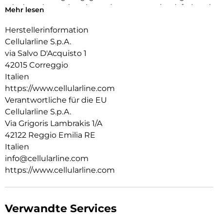
mit einem innovativen Anwendungssystem, das einfach und
Mehr lesen
schnell zu handhaben ist, garantiert es eine perfekte Haftung
ohne Blasen oder Mängel.
Herstellerinformation
Cellularline S.p.A.
via Salvo D'Acquisto 1
42015 Correggio
Italien
https://www.cellularline.com
Verantwortliche für die EU
Cellularline S.p.A.
Via Grigoris Lambrakis 1/A
42122 Reggio Emilia RE
Italien
info@cellularline.com
https://www.cellularline.com
Verwandte Services