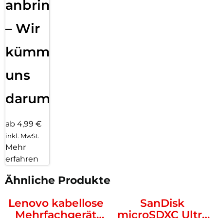
anbringen
– Wir
kümmern
uns
darum!
ab 4,99 €
inkl. MwSt.
Mehr
erfahren
Ähnliche Produkte
Lenovo kabellose
SanDisk
Mehrfachgerät
microSDXC Ultra