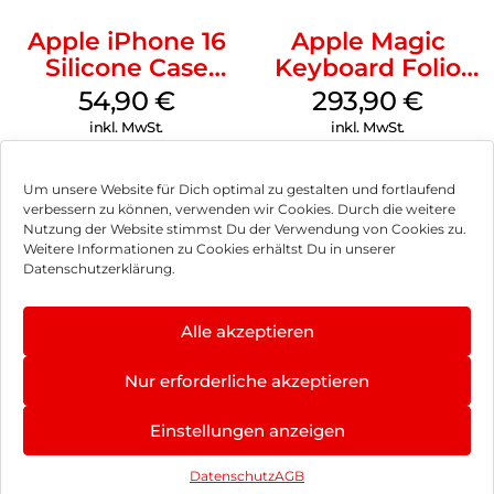
Apple iPhone 16
Apple Magic
Silicone Case
Keyboard Folio
MagSafe Lake
iPad 10.9″ (10.Gen.)
54,90
€
293,90
€
Green
Weiß
inkl. MwSt.
inkl. MwSt.
Um unsere Website für Dich optimal zu gestalten und fortlaufend
verbessern zu können, verwenden wir Cookies. Durch die weitere
Nutzung der Website stimmst Du der Verwendung von Cookies zu.
Impressum
Weitere Informationen zu Cookies erhältst Du in unserer
Datenschutzerklärung.
AGB
Datenschutz
Alle akzeptieren
Vertrag widerrufen
Nur erforderliche akzeptieren
Hinweis zur Batterieentsorgung
Einstellungen anzeigen
Newsletter
Datenschutz
AGB
©
2026
, Brodos AG – All Rights Reserved.