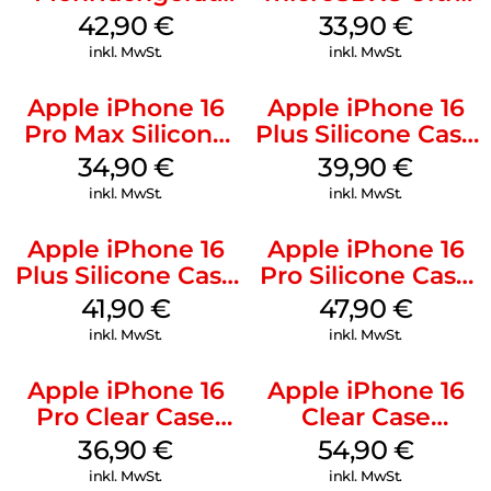
Luna Grey
128 GB + Adapter
42,90
€
33,90
€
Mobile
inkl. MwSt.
inkl. MwSt.
Apple iPhone 16
Apple iPhone 16
Pro Max Silicone
Plus Silicone Case
Case MagSafe
MagSafe Plum
34,90
€
39,90
€
Denim
inkl. MwSt.
inkl. MwSt.
Apple iPhone 16
Apple iPhone 16
Plus Silicone Case
Pro Silicone Case
MagSafe Stone
MagSafe Denim
41,90
€
47,90
€
Gray
inkl. MwSt.
inkl. MwSt.
Apple iPhone 16
Apple iPhone 16
Pro Clear Case
Clear Case
MagSafe
MagSafe
36,90
€
54,90
€
Transparent
Transparent
inkl. MwSt.
inkl. MwSt.