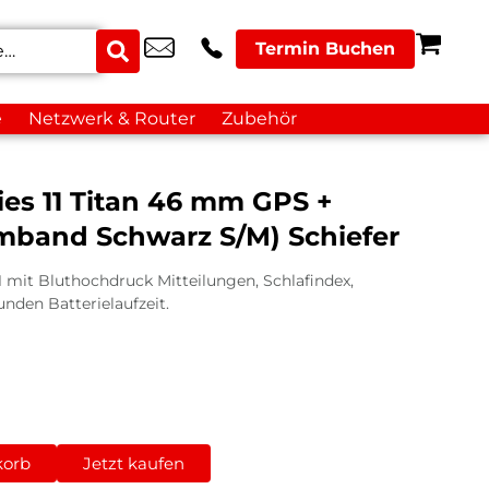
Termin Buchen
e
Netzwerk & Router
Zubehör
es 11 Titan 46 mm GPS +
rmband Schwarz S/M) Schiefer
1 mit Bluthochdruck Mitteilungen, Schlafindex,
nden Batterielaufzeit.
korb
Jetzt kaufen