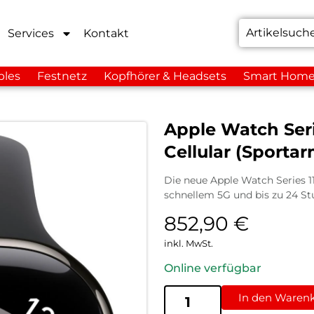
Services
Kontakt
bles
Festnetz
Kopfhörer & Headsets
Smart Hom
Apple Watch Seri
Cellular (Sporta
Die neue Apple Watch Series 1
schnellem 5G und bis zu 24 Stu
852,90
€
inkl. MwSt.
Online verfügbar
In den Waren