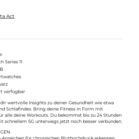
ta Act
e
h Series 11
GB
twatches
arz
rt verfügbar
 dir wertvolle Insights zu deiner Gesundheit wie etwa
d Schlafindex. Bring deine Fitness in Form mit
für alle deine Workouts. Du bekommst bis zu 24 Stunden
 mit schnellem 5G unterwegs jetzt noch besser verbunden.
GEN.
nn Anzeichen für chronischen Bluthochdruck erkennen