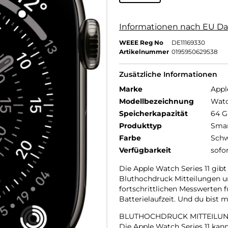
Informationen nach EU Da
WEEE Reg No
DE11169330
Artikelnummer
0195950629538
Zusätzliche Informationen
Marke
Appl
Modellbezeichnung
Watc
Speicherkapazität
64 
Produkttyp
Smar
Farbe
Schw
Verfügbarkeit
sofo
Die Apple Watch Series 11 gibt
Bluthochdruck Mitteilungen un
fortschrittlichen Messwerten 
Batterielaufzeit. Und du bist
BLUTHOCHDRUCK MITTEILUN
Die Apple Watch Series 11 ka