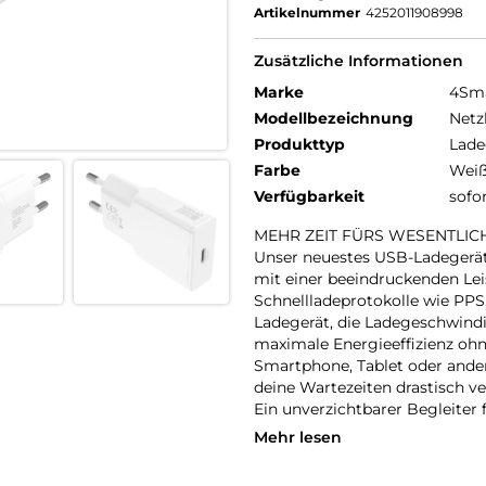
Artikelnummer
4252011908998
Zusätzliche Informationen
Marke
4Sm
Modellbezeichnung
Netz
Produkttyp
Lade
Farbe
Wei
Verfügbarkeit
sofo
MEHR ZEIT FÜRS WESENTLIC
Unser neuestes USB-Ladegerät 
mit einer beeindruckenden Le
Schnellladeprotokolle wie PPS
Ladegerät, die Ladegeschwind
maximale Energieeffizienz ohn
Smartphone, Tablet oder ander
deine Wartezeiten drastisch ve
Ein unverzichtbarer Begleiter 
Mehr lesen
MODERNES DESIGN TRIFFT M
Das ultradünne USB-Ladegerät 