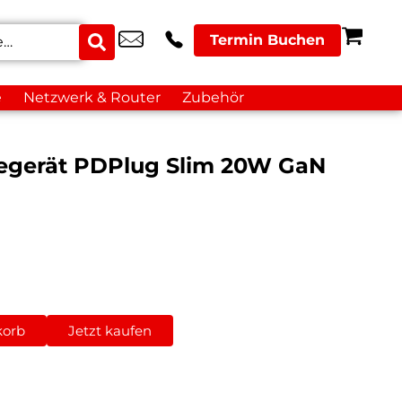
Termin Buchen
e
Netzwerk & Router
Zubehör
egerät PDPlug Slim 20W GaN
korb
Jetzt kaufen