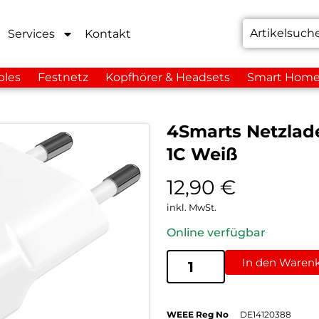
Services
Kontakt
bles
Festnetz
Kopfhörer & Headsets
Smart Hom
4Smarts Netzlad
1C Weiß
12,90
€
inkl. MwSt.
Online verfügbar
In den Waren
WEEE Reg No
DE14120388