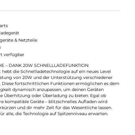
arts
ladegerät
geräte & Netzteile
ß
rt verfügbar
HE – DANK 20W SCHNELLLADEFUNKTION:
hebt die Schnellladetechnologie auf ein neues Level
istung von 20W und der Unterstützung verschiedener
. Diese fortschrittlichen Funktionen ermöglichen es dem
igkeit dynamisch anzupassen, um deinen Geräten
e Überhitzung oder Überladung zu bieten. Egal ob
e kompatible Geräte – blitzschnelles Aufladen wird
rkürzen und dir mehr Zeit für das Wesentliche lassen.
für alle, die Technologie auf Spitzenniveau erwarten.
ODERNEN LIFESTYLE:
mit seinem eleganten, flachen Design passt perfekt in