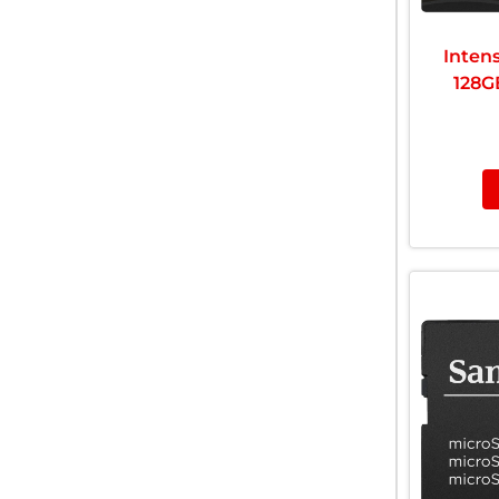
Inten
128G