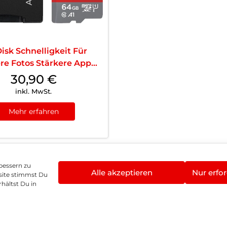
isk Schnelligkeit Für
re Fotos Stärkere App
ung und Full HD Videos
30,90
€
inkl. MwSt.
Mehr erfahren
bessern zu
Alle akzeptieren
Nur erfor
site stimmst Du
enschutz
Vertrag widerrufen
Hinweis zur Batte
hältst Du in
©
2026
, Brodos AG – All Rights Reserved.