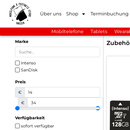
Über uns
Shop
Terminbuchung
Mobiltelefone
Tablets
Weara
Marke
Zubehö
Intenso
SanDisk
Preis
€
€
Verfügbarkeit
sofort verfügbar