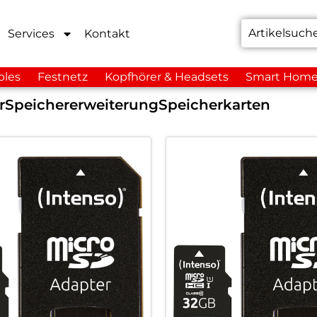
Services
Kontakt
bles
Festnetz
Kopfhörer & Headsets
Smart Hom
r
Speichererweiterung
Speicherkarten