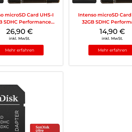
so microSD Card UHS-I
Intenso microSD Card
B SDHC Performance
32GB SDHC Perform
Schwarz
Schwarz
26,90
€
14,90
€
inkl. MwSt.
inkl. MwSt.
Mehr erfahren
Mehr erfahren